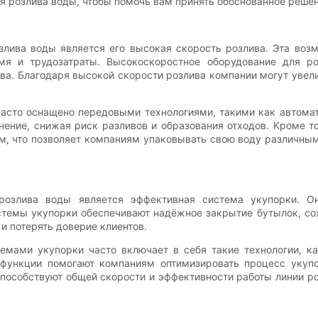
 розлива воды, чтобы помочь вам принять обоснованное решен
злива воды является его высокая скорость розлива. Эта воз
емя и трудозатраты. Высокоскоростное оборудование для 
а. Благодаря высокой скорости розлива компании могут увел
асто оснащено передовыми технологиями, такими как автома
нение, снижая риск разливов и образования отходов. Кроме т
м, что позволяет компаниям упаковывать свою воду различным
озлива воды является эффективная система укупорки. Он
стемы укупорки обеспечивают надёжное закрытие бутылок, со
и потерять доверие клиентов.
мами укупорки часто включает в себя такие технологии, к
 функции помогают компаниям оптимизировать процесс укуп
пособствуют общей скорости и эффективности работы линии ро