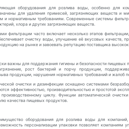
яющая оборудования для розлива воды, особенно для ком
значены для удаления примесей, загрязняющих веществ и ми
там и нормативным требованиям. Современные системы фильтр
актерий, хлора и других загрязняющих веществ.
и фильтрации часто включает несколько этапов фильтрации,
беспечивает очистку воды, улучшение её вкусовых качеств, п
родукцию на рынке и завоевать репутацию поставщика высокок
ски важны для поддержания гигиены и безопасности пищевых п
грязнение, рост бактерий и порчу продукции, поддержив
зыва продукции, нарушения нормативных требований и жалоб п
еской очистки и дезинфекции оснащено системами безразбор
ются эффективностью, производительностью и простотой экспл
 производственному циклу. Функции автоматической очистк
олю качества пищевых продуктов.
еимущество оборудования для розлива воды для компаний
Возможность персонализации упаковки позволяет компаниям у