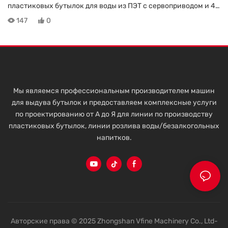
пластиковых бутылок для воды из ПЭТ с сервоприводом и 4
гнездами, производительность 6000 бутылок в час.
147
0
Производство бутылок объемом от 10 мл до 3,5 л.
Мы являемся профессиональным производителем машин
для выдува бутылок и предоставляем комплексные услуги
по проектированию от А до Я для линии по производству
пластиковых бутылок, линии розлива воды/безалкогольных
напитков.
Авторские права © 2025 Zhongshan Vfine Machinery Co., Ltd-