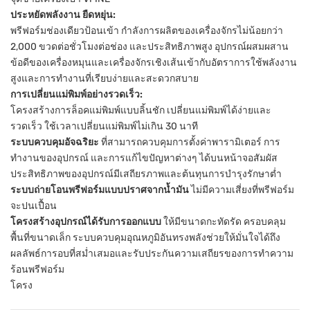
ประหยัดพลังงาน ยืดหยุ่น:
พรีฟอร์มช่องเดียวป้อนเข้า กำลังการผลิตของเครื่องจักรไม่น้อยกว่า
2,000 ขวดต่อชั่วโมงต่อช่อง และประสิทธิภาพสูง อุปกรณ์ผสมผสาน
ข้อดีของเครื่องหมุนและเครื่องจักรเชิงเส้นเข้ากับอัตราการใช้พลังงาน
สูงและการทำงานที่เรียบง่ายและสะดวกสบาย
การเปลี่ยนแม่พิมพ์อย่างรวดเร็ว:
โครงสร้างการล็อคแม่พิมพ์แบบลิ้นชัก เปลี่ยนแม่พิมพ์ได้ง่ายและ
รวดเร็ว ใช้เวลาเปลี่ยนแม่พิมพ์ไม่เกิน 30 นาที
ระบบควบคุมอัจฉริยะ
ที่สามารถควบคุมการตั้งค่าพารามิเตอร์ การ
ทำงานของอุปกรณ์ และการแก้ไขปัญหาต่างๆ ได้บนหน้าจอสัมผัส
ประสิทธิภาพของอุปกรณ์มีเสถียรภาพและต้นทุนการบำรุงรักษาต่ำ
ระบบถ่ายโอนพรีฟอร์มแบบปราศจากน้ำมัน
ไม่มีความเสี่ยงที่พรีฟอร์ม
จะปนเปื้อน
โครงสร้างอุปกรณ์ได้รับการออกแบบ
ให้มีขนาดกะทัดรัด ครอบคลุม
พื้นที่ขนาดเล็ก ระบบควบคุมอุณหภูมิอันทรงพลังช่วยให้มั่นใจได้ถึง
ผลลัพธ์การอบที่สม่ำเสมอและรับประกันความเสถียรของการทำความ
ร้อนพรีฟอร์ม
โครง