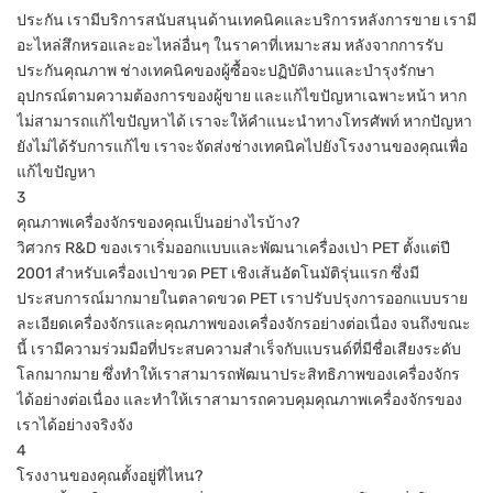
ประกัน เรามีบริการสนับสนุนด้านเทคนิคและบริการหลังการขาย เรามี
อะไหล่สึกหรอและอะไหล่อื่นๆ ในราคาที่เหมาะสม หลังจากการรับ
ประกันคุณภาพ ช่างเทคนิคของผู้ซื้อจะปฏิบัติงานและบำรุงรักษา
อุปกรณ์ตามความต้องการของผู้ขาย และแก้ไขปัญหาเฉพาะหน้า หาก
ไม่สามารถแก้ไขปัญหาได้ เราจะให้คำแนะนำทางโทรศัพท์ หากปัญหา
ยังไม่ได้รับการแก้ไข เราจะจัดส่งช่างเทคนิคไปยังโรงงานของคุณเพื่อ
แก้ไขปัญหา
3
คุณภาพเครื่องจักรของคุณเป็นอย่างไรบ้าง?
วิศวกร R&D ของเราเริ่มออกแบบและพัฒนาเครื่องเป่า PET ตั้งแต่ปี
2001 สำหรับเครื่องเป่าขวด PET เชิงเส้นอัตโนมัติรุ่นแรก ซึ่งมี
ประสบการณ์มากมายในตลาดขวด PET เราปรับปรุงการออกแบบราย
ละเอียดเครื่องจักรและคุณภาพของเครื่องจักรอย่างต่อเนื่อง จนถึงขณะ
นี้ เรามีความร่วมมือที่ประสบความสำเร็จกับแบรนด์ที่มีชื่อเสียงระดับ
โลกมากมาย ซึ่งทำให้เราสามารถพัฒนาประสิทธิภาพของเครื่องจักร
ได้อย่างต่อเนื่อง และทำให้เราสามารถควบคุมคุณภาพเครื่องจักรของ
เราได้อย่างจริงจัง
4
โรงงานของคุณตั้งอยู่ที่ไหน?