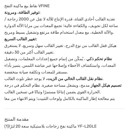
نقاط بيع ماكينة النفخ VFINE
توفير الطاقة، ومرونة:
تغذية القالب أحادي القناة، قدرة الإنتاج للآلة لا تقل عن 2000 زجاجة /
ساعة لكل تجويف، والكفاءة عالية؛ تجمع المعدات بين مزايا الآلة الدوارة
والآلة الخطية، مع معدل استخدام طاقة مرتفع وتشغيل بسيط ومريح.
تغيير القالب السريع:
هيكل قفل القالب من نوع الدرج، تغيير القالب سهل وسريع، لا يستغرق
تغيير القالب أكثر من 30 دقيقة.
نظام تحكم ذكي
، يُمكّن من إتمام جميع إعدادات المعلمات، وتشغيل
المعدات، واستكشاف الأخطاء وإصلاحها عبر شاشة اللمس. يتميز بأداء
مستقر للمعدات وتكلفة صيانة منخفضة.
لا يوجد خطر تلوث القالب.
نظام نقل القالب الخالي من الزيت،
تصميم هيكل الجهاز
مدمج، ويشغل مساحة صغيرة. نظام التحكم في درجة
الحرارة القوي يضمن إنتاجًا مستمرًا وثباتًا في تسخين القالب.
يتم معالجة إطار الماكينة بالكامل ولوحات التثبيت؛ ويتم الانتهاء من معا
مقدمة المنتج
(1)ماكينة نفخ زجاجات بلاستيكية سعة 20 لترًا YF-L2GLE