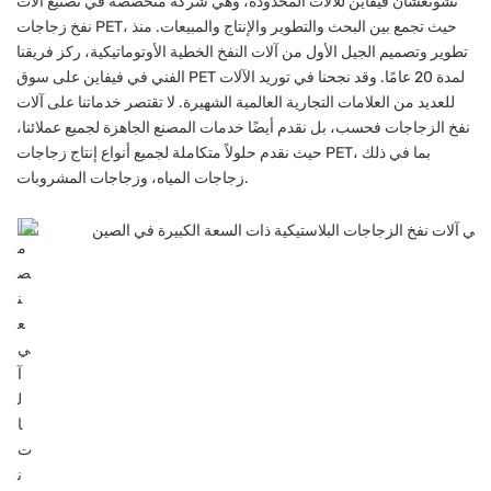
تشونغشان فيفاين للآلات المحدودة، وهي شركة متخصصة في تصنيع آلات
نفخ زجاجات PET، حيث تجمع بين البحث والتطوير والإنتاج والمبيعات. منذ
تطوير وتصميم الجيل الأول من آلات النفخ الخطية الأوتوماتيكية، ركز فريقنا
الفني في فيفاين على سوق PET لمدة 20 عامًا. وقد نجحنا في توريد الآلات
للعديد من العلامات التجارية العالمية الشهيرة. لا تقتصر خدماتنا على آلات
نفخ الزجاجات فحسب، بل نقدم أيضًا خدمات المصنع الجاهزة لجميع عملائنا،
حيث نقدم حلولاً متكاملة لجميع أنواع إنتاج زجاجات PET، بما في ذلك
زجاجات المياه، وزجاجات المشروبات.