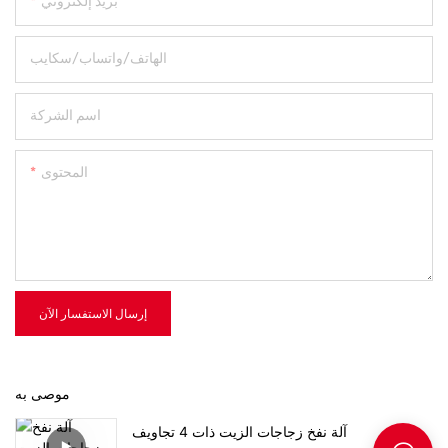
بريد إلكتروني
الهاتف/واتساب/سكايب
اسم الشركة
المحتوى
إرسال الاستفسار الآن
موصى به
آلة نفخ زجاجات الزيت ذات 4 تجاويف