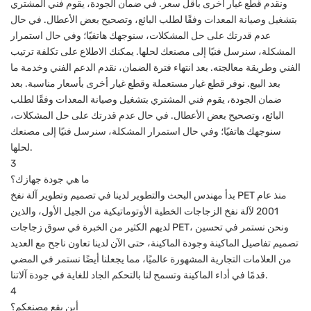
ونقدم قطع غيار أخرى بأقل سعر. في ضمان الجودة، يقوم فني المشتري
بتشغيل وصيانة المعدات وفقًا لطلب البائع، وتصحيح بعض الأعطال. في حال
عدم قدرتك على حل المشكلات، سنوجهك هاتفيًا؛ وفي حال استمرار
المشكلة، سنرسل فنيًا إلى مصنعك لحلها. يمكنك الاطلاع على تكلفة ترتيب
الفني وطريقة معالجته. بعد انتهاء فترة الضمان، نقدم الدعم الفني وخدمة ما
بعد البيع. نوفر قطع غيار مستعملة وقطع غيار أخرى بأسعار مناسبة. بعد
ضمان الجودة، يقوم فني المشتري بتشغيل وصيانة المعدات وفقًا لطلب
البائع، وتصحيح بعض الأعطال. في حال عدم قدرتك على حل المشكلات،
سنوجهك هاتفيًا؛ وفي حال استمرار المشكلة، سنرسل فنيًا إلى مصنعك
لحلها.
3
ما هي جودة جهازك؟
بدأ مهندس البحث والتطوير لدينا في تصميم وتطوير آلة نفخ PET منذ عام
2001 لآلة نفخ الزجاجات الخطية الأوتوماتيكية من الجيل الأول، والذين
لديهم الكثير من الخبرة في سوق زجاجات PET، ونحن نستمر في تحسين
تصميم تفاصيل الماكينة وجودة الماكينة، حتى الآن لدينا تعاون ناجح مع العديد
من العلامات التجارية المشهورة عالميًا، مما يجعلنا أيضًا نستمر في المضي
قدمًا في أداء الماكينة وتسمح لنا بالتحكم الجاد للغاية في جودة آلاتنا.
4
أين يقع مصنعكم؟