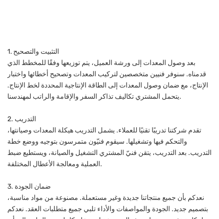
1. التثبيت والتصحيح
بعد وصول المعدات إلى ورشة العميل، يتم توزيعها وفقًا للمخطط الذي
قدمناه. سنوفر فنيين متخصصين لتركيب المعدات وتصحيح أخطائها واختبار
الإنتاج، مع ضمان وصول المعدات إلى الطاقة الإنتاجية المحددة لخط الإنتاج.
يتحمل المشتري تكاليف تذاكر السفر والإقامة والراتب لمهندسنا.
2. التدريب
تقدم شركتنا تدريبًا تقنيًا للعملاء. يشمل التدريب هيكلة المعدات وصيانتها،
والتحكم فيها وتشغيلها. سيقوم فنيّون متمرسون بتوجيه ووضع خطة
التدريب. بعد التدريب، يتقن فنيّ المشتري التشغيل والصيانة، ويستطيع ضبط
العملية ومعالجة الأعطال المختلفة.
3. ضمان الجودة
نعدكم بأن جميع منتجاتنا جديدة وغير مستعملة. مصنوعة من مواد مناسبة،
بتصميم جديد. الجودة والمواصفات والأداء تلبي جميع متطلبات العقد. نعدكم