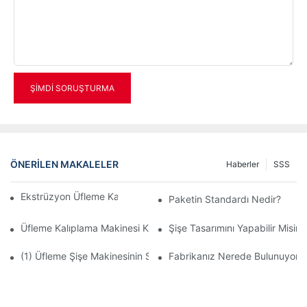
ŞIMDI SORUŞTURMA
ÖNERILEN MAKALELER
Haberler
SSS
Ekstrüzyon Üfleme Kalıplama Makinesi Nedir?
Paketin Standardı Nedir?
Üfleme Kalıplama Makinesi Kasa Teşhiri
Şişe Tasarımını Yapabilir Misini
(1) Üfleme Şişe Makinesinin Sınıflandırılması Ve Tanıtımı - Ekst
Fabrikanız Nerede Bulunuyor?