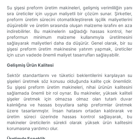
Su şişesi preform üretim makineleri, gelişmiş verimliliğin yanı
sıra üreticiler için uygun maliyetli bir çözüm sunar. Şirketler,
preform üretim sürecini otomatikleştirerek işçilik maliyetlerini
düşürebilir ve üretim sırasında oluşan malzeme israfını en aza
indirebilirler. Bu makinelerin sağladığı hassas kontrol, her
preformun minimum malzeme kullanımıyla üretilmesini
sağlayarak maliyetleri daha da düşürür. Genel olarak, bir su
şişesi preform üretim makinesine yatırım yapmak, üreticiler
için uzun vadede önemli maliyet tasarrufları sağlayabilir.
Gelişmiş Ürün Kalitesi
Sektör standartlarını ve tüketici beklentilerini karşılayan su
şişeleri üretmek söz konusu olduğunda kalite çok önemlidir.
Su şişesi preform üretim makineleri, nihai ürünün kalitesini
sağlamada önemli bir rol oynar. Bu makineler, yüksek kaliteli
şişeler üretmek için olmazsa olmaz olan tutarlı duvar
kalınlığına ve hassas boyutlara sahip preformlar üretmek
üzere tasarlanmıştır. İnsan hatasını ortadan kaldırarak ve
üretim süreci üzerinde hassas kontrol sağlayarak, bu
makineler üreticilerin sürekli olarak yüksek ürün kalitesini
korumasına yardımcı olur.
Üretimde Esneklik