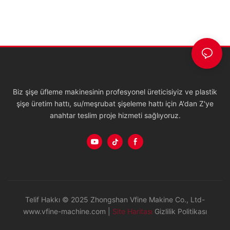
Biz şişe üfleme makinesinin profesyonel üreticisiyiz ve plastik
şişe üretim hattı, su/meşrubat şişeleme hattı için A'dan Z'ye
anahtar teslim proje hizmeti sağlıyoruz.
Telif Hakkı © 2025 Zhongshan Vfine Makine Co., Ltd-
www.vfine-machine.com |
Site Haritası
Gizlilik Politikası