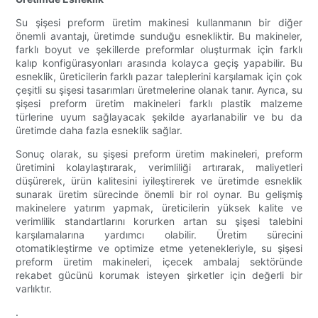
Su şişesi preform üretim makinesi kullanmanın bir diğer
önemli avantajı, üretimde sunduğu esnekliktir. Bu makineler,
farklı boyut ve şekillerde preformlar oluşturmak için farklı
kalıp konfigürasyonları arasında kolayca geçiş yapabilir. Bu
esneklik, üreticilerin farklı pazar taleplerini karşılamak için çok
çeşitli su şişesi tasarımları üretmelerine olanak tanır. Ayrıca, su
şişesi preform üretim makineleri farklı plastik malzeme
türlerine uyum sağlayacak şekilde ayarlanabilir ve bu da
üretimde daha fazla esneklik sağlar.
Sonuç olarak, su şişesi preform üretim makineleri, preform
üretimini kolaylaştırarak, verimliliği artırarak, maliyetleri
düşürerek, ürün kalitesini iyileştirerek ve üretimde esneklik
sunarak üretim sürecinde önemli bir rol oynar. Bu gelişmiş
makinelere yatırım yapmak, üreticilerin yüksek kalite ve
verimlilik standartlarını korurken artan su şişesi talebini
karşılamalarına yardımcı olabilir. Üretim sürecini
otomatikleştirme ve optimize etme yetenekleriyle, su şişesi
preform üretim makineleri, içecek ambalaj sektöründe
rekabet gücünü korumak isteyen şirketler için değerli bir
varlıktır.
.