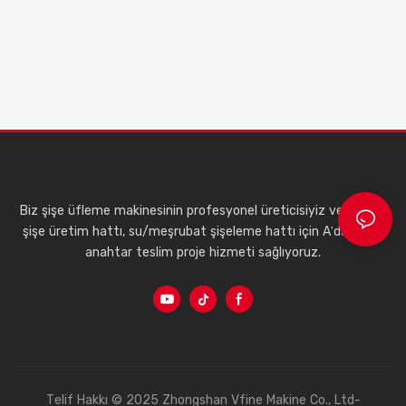
Biz şişe üfleme makinesinin profesyonel üreticisiyiz ve plastik
şişe üretim hattı, su/meşrubat şişeleme hattı için A'dan Z'ye
anahtar teslim proje hizmeti sağlıyoruz.
Telif Hakkı © 2025 Zhongshan Vfine Makine Co., Ltd-