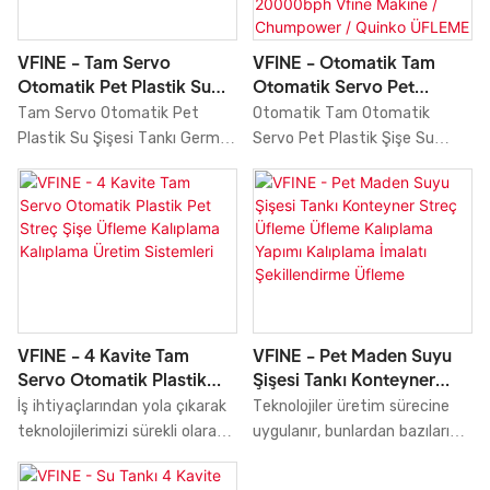
VFINE - Otomatik Tam
VFINE - Tam Servo
Otomatik Servo Pet
Otomatik Pet Plastik Su
Plastik Şişe Su Tankı
Şişesi Tankı Germe Üfleme
Otomatik Tam Otomatik
Tam Servo Otomatik Pet
Üfleme Üfleme Üfleyiciler
Kalıplama Yapımı
Servo Pet Plastik Şişe Su
Plastik Su Şişesi Tankı Germe
Kalıplama Kalıplama
Kalıplama İmalatı
Tankı Üfleme Üfleme
Üfleme Kalıplama Yapımı
Makinesi 18000-
Üfleyicilerimiz, Kalıplama
Kalıplama Üretimi Tarım
20000bph Vfine Makine /
Makinesi, Kalıplama Makinesi
Makinesi Tesis Sistemleri
Chumpower / Quinko
18000-20000 bph Vfine
Fiyatı üretmek için birden
ÜFLEME KALIPLAMA
Makine / Chumpower / Quinko,
fazla dünya lideri teknoloji
MAKİNESİ
birçok testten geçmiş ve ilgili
benimsenmiştir. Yukarıda
yetkili ithalat ve ihracat
belirtilen özellikler ile ürün,
sertifikalarını almıştır. Makul
Üfleme Kalıplama Makinesi
VFINE - 4 Kavite Tam
VFINE - Pet Maden Suyu
tasarımlı yapısı ve
alanında yaygın olarak
Servo Otomatik Plastik
Şişesi Tankı Konteyner
görünümüyle büyük ilgi
bulunabilir.
Pet Streç Şişe Üfleme
Streç Üfleme Üfleme
İş ihtiyaçlarından yola çıkarak
Teknolojiler üretim sürecine
görmekte ve sektörde
Kalıplama Kalıplama
Kalıplama Yapımı
teknolojilerimizi sürekli olarak
uygulanır, bunlardan bazıları
trendlere öncülük etmektedir.
Üretim Sistemleri
Kalıplama İmalatı
optimize ediyor ve
Pet Maden Suyu Şişesi Tankı
Ayrıca, VFINE, müşterilerin
Şekillendirme Üfleme
geliştiriyoruz. Bu teknolojiler,
Konteyneri Germe Üfleme