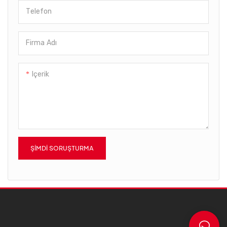
sağlayacaktır.
Telefon
Firma Adı
Içerik
ŞIMDI SORUŞTURMA