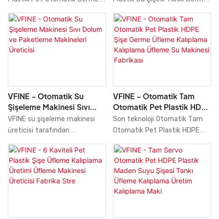
Üreticileri 4 6 Kavite
Kalıplama İmalatı
Su Preform Şişe Üfleme
Üfleme Kalıplama Yapımı
Kalıplama
Üfleme Kalıplama Yapma
Kalıplama Üretimi Tarım
Makinesi Üreticileri 4 6 Kavite
Makinesi Tesis Sistemleri
Kalıplama Fiyatı Satılık Tam
Fiyatı üretmek için birden
Servo Otomatik Fabrika'nın
fazla dünya lideri teknoloji
fiziksel ve kimyasal
benimsenmiştir. Yukarıda
performansını belirlemede
belirtilen özellikler ile ürün,
önemli bir rol oynayabilir.
Üfleme Kalıplama Makinesi
VFINE - Otomatik Su
VFINE - Otomatik Tam
Üfleme Kalıplama Makinesi gibi
alanında yaygın olarak
Şişeleme Makinesi Sıvı
Otomatik Pet Plastik HDPE
alanlarda, ürün yaygın olarak
bulunabilir.
Dolum Ve Paketleme
Şişe Germe Üfleme
VFINE su şişeleme makinesi
Son teknoloji Otomatik Tam
kullanılmaktadır ve çok çeşitli
Makineleri Üreticisi
Kalıplama Kalıplama
üreticisi tarafından
Otomatik Pet Plastik HDPE
potansiyel uygulamalara
Üfleme Su Makinesi
üretilmiştir. VFINE otomatik su
Şişe Germe Üfleme Kalıplama
sahiptir.
Fabrikası
şişeleme makinesi, sektörün
Kalıplama Yapımı Üfleme Su
önde gelen uzmanları
Makinesi Fabrikası Üreticileri
tarafından tasarlanıp üretilen
Fiyat Makineleri Makineleri
son teknoloji bir su dolum ve
Kalıpçıların kalitesini artırır. Bu
paketleme makinesidir. Verimli
nedenle ürün zaten Üfleme
ve güvenilir bir su şişeleme
Kalıplama Makinesi gibi çok