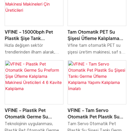
Fiyat Ekipmanları yüksek satış
karşılaştırıldığında,
hacmi, şirketlerin yeni pazarlar
performans, kalite, görünüm
açmasına ve ekolojik engelleri
vb. açısından eşsiz üstün
oluşturup sağlamlaştırmasına
avantajlara sahiptir ve
yardımcı olabilir, böylece
pazarda iyi bir üne sahiptir.
VFINE - 15000bph Pet
Tam Otomatik PET Su
şirketler uzun süre güçlü
Plastik Şişe Tank
Şişesi Üfleme Kalıplama
rekabet gücünü koruyabilir.
Konteyner Üfleme
Makinesi
Hızla değişen sektör
Vfine tam otomatik PET su
Dahası, ürün çığır açan
Kalıplama Kalıplama
trendlerinden ilham alarak,
şişesi üretim makinesi, saf su
yeniliklerin bir kombinasyonuna
Makinesi Makineleri Çin
üretim teknolojilerimizi
ve maden suyu gibi içecek
sahiptir. Teknoloji, pazar
Üreticileri
geliştiriyor ve yükseltiyoruz.
kaplarının üretimi için
talebini daha iyi karşılamak için
Bu kanıtlanmış özellikleriyle,
profesyonelce tasarlanmış,
uygulanır.
15000 bph Pet Plastik Şişe
olgunlaşmış iki aşamalı germe
Tank Konteyner Üfleme
ve şişirme teknolojisini
Kalıplama Kalıplama Makinesi
kullanmaktadır.
Çin Üreticileri Yüksek Kalite,
Üfleme Kalıplama Makinesi
VFINE - Plastik Pet
VFINE - Tam Servo
alanında önemli bir rol
Otomatik Germe Su
Otomatik Pet Plastik Su
oynamaktadır.
Preform Şişe Üfleme
Şişesi Tankı Germe Üfleme
Teknolojinin uygulanması,
Tam Servo Otomatik Pet
Kalıplama Makinesi
Kalıplama Yapımı
Plastik Pet Otomatik Germe
Plastik Su Şişesi Tankı Germe