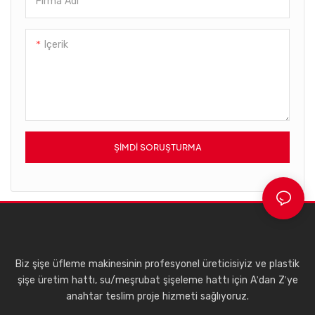
Firma Adı
makinesi ile verimliliği artırın
ve paketleme sürecinizi
geliştirin; ilerleme ve başarı
Içerik
arayan her modern işletme
için olağanüstü bir avantaj.
ŞIMDI SORUŞTURMA
Biz şişe üfleme makinesinin profesyonel üreticisiyiz ve plastik
şişe üretim hattı, su/meşrubat şişeleme hattı için A'dan Z'ye
anahtar teslim proje hizmeti sağlıyoruz.