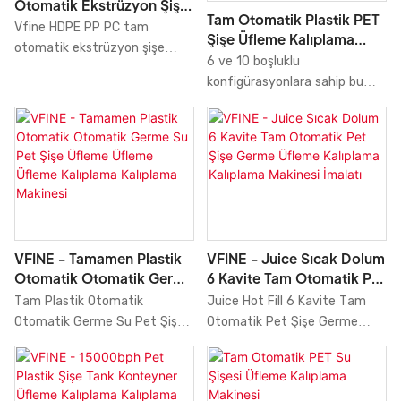
Otomatik Ekstrüzyon Şişe
Tam Otomatik Plastik PET
Üfleme Kalıplama Makinesi
Vfine HDPE PP PC tam
Şişe Üfleme Kalıplama
Üreticisi Fabrika
otomatik ekstrüzyon şişe
Üretim Makinesi 6 10 Gözlü
6 ve 10 boşluklu
şişirme kalıplama makinesi,
konfigürasyonlara sahip bu
şişe üretimi için son derece
otomatik PET şişe şişirme
verimli ve hassas bir üretim
makinesi, olgunlaşmış iki
çözümüdür. HDPE şişe üretim
aşamalı germe şişirme
makinesi tamamen servo
teknolojisini kullanmaktadır.
kontrollüdür, bu da kullanımı
kolaylaştırır ve tüm ayarlara
makinenin ekranı üzerinden
erişilebilir. Yüksek verimlilik,
hızlı ve güvenilir şişe üretimi
VFINE - Tamamen Plastik
VFINE - Juice Sıcak Dolum
için tasarlanmıştır.
Otomatik Otomatik Germe
6 Kavite Tam Otomatik Pet
Su Pet Şişe Üfleme Üfleme
Şişe Germe Üfleme
Tam Plastik Otomatik
Juice Hot Fill 6 Kavite Tam
Üfleme Kalıplama
Kalıplama Kalıplama
Otomatik Germe Su Pet Şişe
Otomatik Pet Şişe Germe
Kalıplama Makinesi
Makinesi İmalatı
Üfleme Üfleme Üfleme
Üfleme Kalıplama Kalıplama
Kalıplama Kalıplama Makinesi
Makinesi Üreticileri Yüksek Hız
Tank Makineleri Üreticileri
piyasadaki benzer ürünlerle