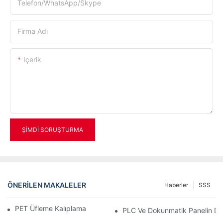
Telefon/WhatsApp/Skype
Firma Adı
Içerik
ŞIMDI SORUŞTURMA
ÖNERILEN MAKALELER
Haberler
SSS
PET Üfleme Kalıplama Makineleri Tam Kılavuzu
PLC Ve Dokunmatik Panelin Dil