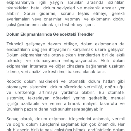
ekipmanlarıyla ilgili yaygın sorunlar arasında sızıntılar,
tıkanıklıklar, hatalı dolum seviyeleri ve mekanik arızalar yer
alabilir. Sorun giderme, sorunu teşhis etmeyi, gerekli
ayarlamaları veya onarımları yapmayı ve ekipmanın doğru
çalıştığından emin olmak için test etmeyi içerir.
Dolum Ekipmanlarında Gelecekteki Trendler
Teknoloji gelişmeye devam ettikçe, dolum ekipmanları da
endüstrilerin değişen ihtiyaçlarını karşılamak üzere gelişiyor.
Dolum ekipmanlarında ortaya çıkan trendlerden biri de akıllı
teknoloji ve otomasyonun entegrasyonudur. Akıllı dolum
ekipmanları internete ve diğer cihazlara bağlanarak uzaktan
izleme, veri analizi ve kestirimci bakıma olanak tanır.
Robotik dolum makineleri ve otomatik dolum hatları gibi
otomasyon sistemleri, dolum sürecinde verimliliği, doğruluğu
ve üretkenliği artırmaya yardımcı olabilir. Bu otomatik
sistemler, tekrarlayan görevleri yerine getirebilir, manuel
işçiliği azaltabilir ve verimi artırarak maliyet tasarrufu ve
ürünlerin pazara daha hızlı sunulmasını sağlayabilir.
Sonuç olarak, dolum ekipmanı bileşenlerini anlamak, verimli
ve doğru dolum süreçlerini sağlamak için çok önemlidir. Her
bir bileşenin birlikte nasıl çalıştığını bilmek, endüstrilerin dolum