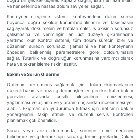
doğru bir şekilde ölçerek kaplara dağıtır, israfı en aza indirir
ve her seferinde hassas dolum seviyeleri sağlar.
Konteyner elleçleme sistemi, konteynerlerin dolum süreci
boyunca doğru şekilde konumlandırılmasını ve taşınmasını
sağlayarak dökülmeleri ve hataları önler. İş akışının sorunsuz
çalışmasına ve verimliliğin en üst düzeye çıkarılmasına
yardımcı olur. Kontrol sistemi, tüm dolum sürecini izler ve
düzenler, sürecin sorunsuz işlemesini ve her konteynerin
önceden belirlenmiş parametrelere göre doldurulmasını
sağlar. Tutarlılık ve doğruluğun korunmasına yardımcı olarak
hata ve tekrar işleme riskini azaltır.
Bakım ve Sorun Giderme
Optimum performans sağlamak için, dolum ekipmanlarının
düzenli bakım ve arıza giderme işlemleri gerekir. Rutin bakım
görevleri arasında çeşitli bileşenlerin temizlenmesi,
yağlanması ve aşınma ve yıpranma açısından incelenmesi yer
alabilir. Ekipmanı en iyi durumda tutmak için üreticinin bakım
yönergelerini takip etmek ve düzenli servis kontrolleri
planlamak çok önemlidir.
Sorun veya arıza durumunda, sorunun temel nedenini
belirlemek ve gidermek için sorun giderme gereklidir. Dolum