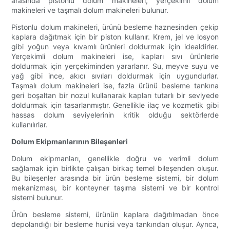
arasında pistonlu dolum makineleri, yerçekimli dolum
makineleri ve taşmalı dolum makineleri bulunur.
Pistonlu dolum makineleri, ürünü besleme haznesinden çekip
kaplara dağıtmak için bir piston kullanır. Krem, jel ve losyon
gibi yoğun veya kıvamlı ürünleri doldurmak için idealdirler.
Yerçekimli dolum makineleri ise, kapları sıvı ürünlerle
doldurmak için yerçekiminden yararlanır. Su, meyve suyu ve
yağ gibi ince, akıcı sıvıları doldurmak için uygundurlar.
Taşmalı dolum makineleri ise, fazla ürünü besleme tankına
geri boşaltan bir nozul kullanarak kapları tutarlı bir seviyede
doldurmak için tasarlanmıştır. Genellikle ilaç ve kozmetik gibi
hassas dolum seviyelerinin kritik olduğu sektörlerde
kullanılırlar.
Dolum Ekipmanlarının Bileşenleri
Dolum ekipmanları, genellikle doğru ve verimli dolum
sağlamak için birlikte çalışan birkaç temel bileşenden oluşur.
Bu bileşenler arasında bir ürün besleme sistemi, bir dolum
mekanizması, bir konteyner taşıma sistemi ve bir kontrol
sistemi bulunur.
Ürün besleme sistemi, ürünün kaplara dağıtılmadan önce
depolandığı bir besleme hunisi veya tankından oluşur. Ayrıca,