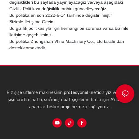
değişiklikleri bu sayfada yayınlayacağız ve/veya aşağıdaki
Gizlilik Politikası değişiklik tarihini güncelleyeceğiz.
Bu politika en son 2022-6-14 tarihinde değiştirilmiştir
Bizimle İletişime Geçin
Bu gizlilik politikasıyla ilgili herhangi bir sorunuz varsa bizimle
iletişime geçebilirsiniz.
Bu politika Zhongshan Vfine Machinery Co., Ltd tarafından
desteklenmektedir.
Biz şişe üfleme makinesinin profesyonel üreticisiyiz ve plastik
şişe üretim hattı, su/meşrubat şişeleme hattı için A'dan Z'ye
anahtar teslim proje hizmeti sağlıyoruz.