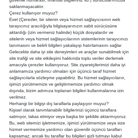
saklanmayacaktır.
Çerez kullanıyor muyuz?
Evet (Çerezler, bir sitenin veya hizmet sağlayıcısının web
tarayıcınız aracılığıyla bilgisayarınızın sabit sürücüsüne
aktardığı (izin vermeniz halinde) küçük dosyalardır ve
sitelerin veya hizmet sağlayıcılarının sistemlerinin tarayıcınızı
tanımasını ve belirli bilgileri yakalayıp hatırlamasını sağlar
Gelecekte daha iyi site deneyimleri ve araçlar sunabilmek için
site trafiği ve site etkileşimi hakkında toplu veriler derlemek
amacıyla çerezler kullanıyoruz. Site ziyaretçilerimizi daha iyi
anlamamıza yardımcı olmaları için üçüncü taraf hizmet
sağlayıcılarla sözleşme yapabiliriz. Bu hizmet sağlayıcıların,
işimizi yürütmemize ve geliştirmemize yardımcı olmak
dışında, bizim adımıza toplanan bilgileri kullanmalarına izin
verilmez.
Herhangi bir bilgiyi dış taraflarla paylaşıyor muyuz?
Kişisel olarak tanımlanabilir bilgilerinizi üçüncü taraflara
satmıyor, takas etmiyor veya başka bir şekilde aktarmıyoruz.
Bu, web sitemizi işletmemize, işimizi yürütmemize veya size
hizmet vermemize yardımcı olan güvenilir üçüncü tarafları
kapsamaz; ancak bu taraflar bu bilgileri gizli tutmayı kabul