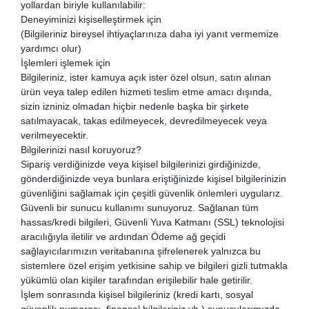
yollardan biriyle kullanılabilir:
Deneyiminizi kişiselleştirmek için
(Bilgileriniz bireysel ihtiyaçlarınıza daha iyi yanıt vermemize
yardımcı olur)
İşlemleri işlemek için
Bilgileriniz, ister kamuya açık ister özel olsun, satın alınan
ürün veya talep edilen hizmeti teslim etme amacı dışında,
sizin izniniz olmadan hiçbir nedenle başka bir şirkete
satılmayacak, takas edilmeyecek, devredilmeyecek veya
verilmeyecektir.
Bilgilerinizi nasıl koruyoruz?
Sipariş verdiğinizde veya kişisel bilgilerinizi girdiğinizde,
gönderdiğinizde veya bunlara eriştiğinizde kişisel bilgilerinizin
güvenliğini sağlamak için çeşitli güvenlik önlemleri uygularız.
Güvenli bir sunucu kullanımı sunuyoruz. Sağlanan tüm
hassas/kredi bilgileri, Güvenli Yuva Katmanı (SSL) teknolojisi
aracılığıyla iletilir ve ardından Ödeme ağ geçidi
sağlayıcılarımızın veritabanına şifrelenerek yalnızca bu
sistemlere özel erişim yetkisine sahip ve bilgileri gizli tutmakla
yükümlü olan kişiler tarafından erişilebilir hale getirilir.
İşlem sonrasında kişisel bilgileriniz (kredi kartı, sosyal
güvenlik numarası, finansal bilgileriniz vb.) sunucularımızda