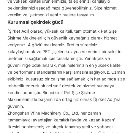
ve yüksek kaliteli ürünlerimizle, taleplerinizi karşılayıp
beklentilerinizi aşacağımıza güvenebilirsiniz. Size hizmet
verelim ve işletmenizi yeni zirvelere taşıyalım.
Kurumsal çekirdek gücü
[Şirket Adı] olarak, yüksek kaliteli, tam otomatik Pet Şişe
Şişirme Makineleri için güvenilir kaynağınız olarak hizmet
veriyoruz. 4 gözlü makinemiz, üretim sürecinizi
kolaylaştırmak ve PET şişeleri kolayca ve verimli bir şekilde
üretmenizi sağlamak için tasarlanmıştır. Yenilikçilik ve
güvenilirliğe odaklanarak, makinelerimizin en yüksek kalite
ve performans standartlarını karşılamasını sağlıyoruz. Uzman
ekibimiz, kusursuz bir çalışma sağlamak için her adımda size
rehberlik ederek birinci sınıf destek ve hizmet sunmaya
kendini adamıştır. Birinci sınıf Pet Şişe Şişirme
Makinelerimizle başarınızda ortağınız olarak [Şirket Adı]'na
güvenin.
Zhongshan Vfine Machinery Co., Ltd. her zaman
'tamamlayıcı avantajlar, karşılıklı fayda ve kazan-kazan'
ilkesini benimsemiş ve birçok tanınmış yerli ve yabancı