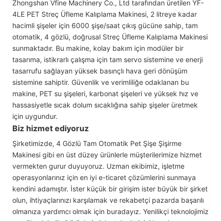
Zhongshan Vfine Machinery Co., Ltd tarafından üretilen YF-
4LE PET Streç Üfleme Kalıplama Makinesi, 2 litreye kadar
hacimli şişeler için 6000 şişe/saat çıkış gücüne sahip, tam
otomatik, 4 gözlü, doğrusal Streç Üfleme Kalıplama Makinesi
sunmaktadır. Bu makine, kolay bakım için modüler bir
tasarıma, istikrarlı çalışma için tam servo sistemine ve enerji
tasarrufu sağlayan yüksek basınçlı hava geri dönüşüm
sistemine sahiptir. Güvenlik ve verimliliğe odaklanan bu
makine, PET su şişeleri, karbonat şişeleri ve yüksek hız ve
hassasiyetle sıcak dolum sıcaklığına sahip şişeler üretmek
için uygundur.
Biz hizmet ediyoruz
Şirketimizde, 4 Gözlü Tam Otomatik Pet Şişe Şişirme
Makinesi gibi en üst düzey ürünlerle müşterilerimize hizmet
vermekten gurur duyuyoruz. Uzman ekibimiz, işletme
operasyonlarınız için en iyi e-ticaret çözümlerini sunmaya
kendini adamıştır. İster küçük bir girişim ister büyük bir şirket
olun, ihtiyaçlarınızı karşılamak ve rekabetçi pazarda başarılı
olmanıza yardımcı olmak için buradayız. Yenilikçi teknolojimiz