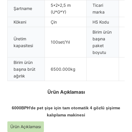
5*2*2,5 m
Ticari
Şartname
iyi
(U*G*Y)
marka
Kökeni
Çin
HS Kodu
84
Birim ürün
420
Üretim
başına
100set/Yıl
220
kapasitesi
paket
250
boyutu
Birim ürün
başına brüt
6500.000kg
ağırlık
Ürün Açıklaması
6000BPH'de pet şişe için tam otomatik 4 gözlü şişirme
kalıplama makinesi
Ürün Açıklaması