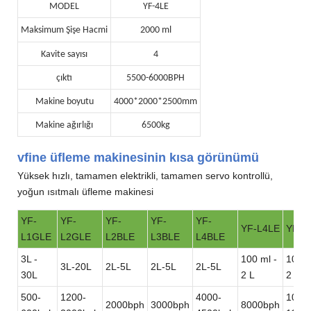
MODEL
YF-4LE
Maksimum Şişe Hacmi
2000 ml
Kavite sayısı
4
çıktı
5500-6000BPH
Makine boyutu
4000*2000*2500mm
Makine ağırlığı
6500kg
vfine üfleme makinesinin kısa görünümü
Yüksek hızlı, tamamen elektrikli, tamamen servo kontrollü,
yoğun ısıtmalı üfleme makinesi
YF-
YF-
YF-
YF-
YF-
YF-L4LE
YF-L
L1GLE
L2GLE
L2BLE
L3BLE
L4BLE
3L -
100 ml -
100 m
3L-20L
2L-5L
2L-5L
2L-5L
30L
2 L
2 L
500-
1200-
4000-
1000
2000bph
3000bph
8000bph