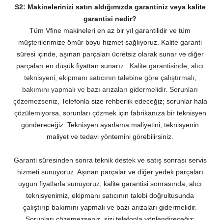
S2: Makinelerinizi satın aldığımızda garantiniz veya kalite
garantisi nedir?
Tüm Vfine makineleri en az bir yıl garantilidir ve tüm
müşterilerimize ömür boyu hizmet sağlıyoruz.
Kalite garanti
süresi içinde, aşınan parçaları ücretsiz olarak sunar ve diğer
parçaları en düşük fiyattan sunarız
. Kalite garantisinde, alıcı
teknisyeni, ekipmanı satıcının talebine göre çalıştırmalı,
bakımını yapmalı ve bazı arızaları gidermelidir. Sorunları
çözemezseniz,
Telefonla size rehberlik edeceğiz; sorunlar hala
çözülemiyorsa, sorunları çözmek için fabrikanıza bir teknisyen
göndereceğiz. Teknisyen ayarlama maliyetini, teknisyenin
maliyet ve tedavi yöntemini görebilirsiniz.
Garanti süresinden sonra teknik destek ve satış sonrası servis
hizmeti sunuyoruz. Aşınan parçalar ve diğer yedek parçaları
uygun fiyatlarla sunuyoruz; kalite garantisi sonrasında, alıcı
teknisyenimiz, ekipmanı satıcının talebi doğrultusunda
çalıştırıp bakımını yapmalı ve bazı arızaları gidermelidir.
Sorunları çözemezseniz, sizi telefonla yönlendireceğiz;