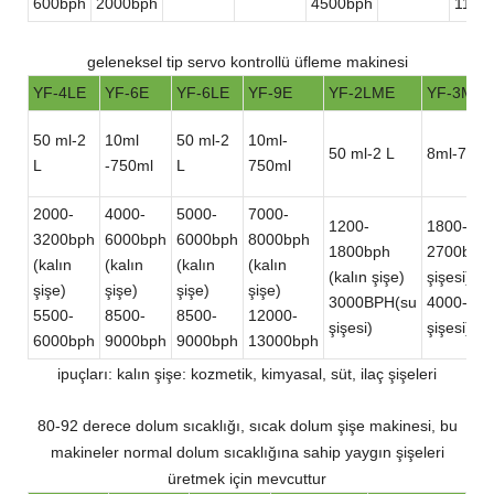
600bph
2000bph
4500bph
1100
geleneksel tip servo kontrollü üfleme makinesi
YF-4LE
YF-6E
YF-6LE
YF-9E
YF-2LME
YF-3ME
50 ml-2
10ml
50 ml-2
10ml-
50 ml-2 L
8ml-750m
L
-750ml
L
750ml
2000-
4000-
5000-
7000-
1200-
1800-
3200bph
6000bph
6000bph
8000bph
1800bph
2700bph(
(kalın
(kalın
(kalın
(kalın
(kalın şişe)
şişesi)
şişe)
şişe)
şişe)
şişe)
3000BPH(su
4000-450
5500-
8500-
8500-
12000-
şişesi)
şişesi)
6000bph
9000bph
9000bph
13000bph
ipuçları: kalın şişe: kozmetik, kimyasal, süt, ilaç şişeleri
80-92 derece dolum sıcaklığı, sıcak dolum şişe makinesi, bu
makineler normal dolum sıcaklığına sahip yaygın şişeleri
üretmek için mevcuttur