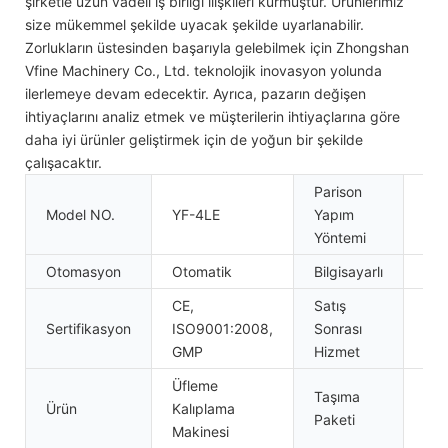
şirketle uzun vadeli iş birliği ilişkileri kurmuştur. Ürünlerimiz
size mükemmel şekilde uyacak şekilde uyarlanabilir.
Zorlukların üstesinden başarıyla gelebilmek için Zhongshan
Vfine Machinery Co., Ltd. teknolojik inovasyon yolunda
ilerlemeye devam edecektir. Ayrıca, pazarın değişen
ihtiyaçlarını analiz etmek ve müşterilerin ihtiyaçlarına göre
daha iyi ürünler geliştirmek için de yoğun bir şekilde
çalışacaktır.
Parison
Model NO.
YF-4LE
Yapım
Str
Yöntemi
Otomasyon
Otomatik
Bilgisayarlı
Bilg
CE,
Satış
Mak
Sertifikasyon
ISO9001:2008,
Sonrası
Kur
GMP
Hizmet
Üfleme
Taşıma
Ürün
Kalıplama
Ahş
Paketi
Makinesi