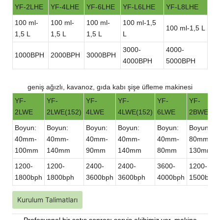
YF-2LHE
YF-4LHE
YF-6LHE
YF-L6LHE
YF-L8LHE
100 ml-
100 ml-
100 ml-
100 ml-1,5
100 ml-1,5 L
1,5 L
1,5 L
1,5 L
L
3000-
4000-
1000BPH
2000BPH
3000BPH
4000BPH
5000BPH
geniş ağızlı, kavanoz, gıda kabı şişe üfleme makinesi
YF-
YF-
YF-
YF-
YF-
YF-
2LWE
2LWE(152)
4LWE
4LWE(152)
6LWE
2BWE
Boyun:
Boyun:
Boyun:
Boyun:
Boyun:
Boyun:
40mm-
40mm-
40mm-
40mm-
40mm-
80mm-
100mm
140mm
90mm
140mm
80mm
130mm
1200-
1200-
2400-
2400-
3600-
1200-
1800bph
1800bph
3600bph
3600bph
4000bph
1500bph
Kurulum Talimatları
Profesyonel bir satış sonrası servis ekibimiz var, makine