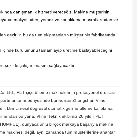
akkında danışmanlık hizmeti vereceğiz. Makine müşterinin
 seyahat maliyetinden, yemek ve konaklama masraflarından ve
den geçirilir, bu da tüm ekipmanların müşterinin fabrikasında
ün içinde kurulumunu tamamlayıp üretime başlayabileceğini
şekilde çalıştırılmasını sağlayacaktır.
 Ltd., PET şişe üfleme makinelerinin profesyonel üreticisi
departmanlarını bünyesinde barındıran Zhongshan Vfine
dir. Birinci nesil doğrusal otomatik germe üfleme kalıplama
sarımından bu yana, Vfine
'
Teknik ekibimiz 20 yıldır PET
CHUMFUL), dünyaca ünlü birçok markaya başarıyla makine
leme makinesi değil, aynı zamanda tüm müşterilerine anahtar