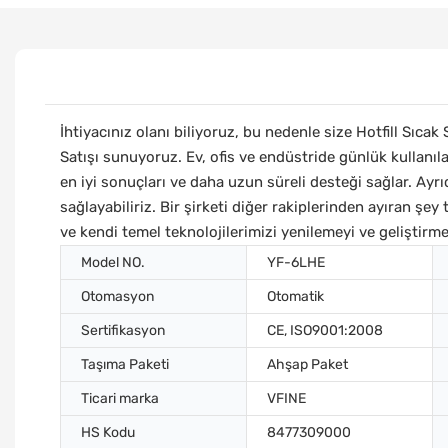
İhtiyacınız olanı biliyoruz, bu nedenle size Hotfill Sıc
Satışı sunuyoruz. Ev, ofis ve endüstride günlük kullanıl
en iyi sonuçları ve daha uzun süreli desteği sağlar. Ayr
sağlayabiliriz. Bir şirketi diğer rakiplerinden ayıran şe
ve kendi temel teknolojilerimizi yenilemeyi ve geliştirm
Model NO.
YF-6LHE
Otomasyon
Otomatik
Sertifikasyon
CE, ISO9001:2008
Taşıma Paketi
Ahşap Paket
Ticari marka
VFINE
HS Kodu
8477309000