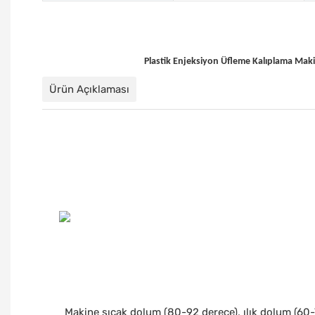
Plastik Enjeksiyon Üfleme Kalıplama Maki
Ürün Açıklaması
Makine sıcak dolum (80-92 derece), ılık dolum (60