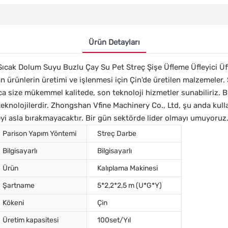
Ürün Detayları
ak Sıcak Dolum Suyu Buzlu Çay Su Pet Streç Şişe Üfleme Üfleyici Ü
an ürünlerin üretimi ve işlenmesi için Çin'de üretilen malzemeler.
ıca size mükemmel kalitede, son teknoloji hizmetler sunabiliriz. B
y teknolojilerdir. Zhongshan Vfine Machinery Co., Ltd, şu anda kul
eyi asla bırakmayacaktır. Bir gün sektörde lider olmayı umuyoruz
Parison Yapım Yöntemi
Streç Darbe
Bilgisayarlı
Bilgisayarlı
Ürün
Kalıplama Makinesi
Şartname
5*2,2*2,5 m (U*G*Y)
Kökeni
Çin
Üretim kapasitesi
100set/Yıl