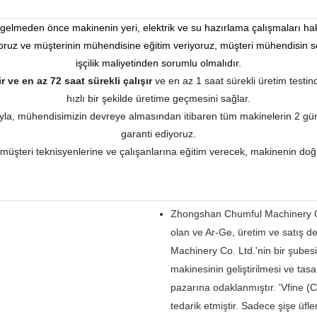
ne gelmeden önce makinenin yeri, elektrik ve su hazırlama çalışmaları h
yoruz ve müşterinin mühendisine eğitim veriyoruz, müşteri mühendisin
işçilik maliyetinden sorumlu olmalıdır.
lir ve en az 72 saat sürekli çalışır
ve en az 1 saat sürekli üretim testin
hızlı bir şekilde üretime geçmesini sağlar.
luyla, mühendisimizin devreye almasından itibaren tüm makinelerin 2 g
garanti ediyoruz.
şteri teknisyenlerine ve çalışanlarına eğitim verecek, makinenin doğru 
Zhongshan Chumful Machinery Co.
olan ve Ar-Ge, üretim ve satış 
Machinery Co. Ltd.'nin bir şubesi
makinesinin geliştirilmesi ve ta
pazarına odaklanmıştır.
'
Vfine (
tedarik etmiştir. Sadece şişe üf