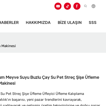
HABERLER
HAKKIMIZDA
BIZE ULAŞIN
SSS
a Makinesi
um Meyve Suyu Buzlu Çay Su Pet Streç Şişe Üfleme
Makinesi
 Su Pet Streç Şişe Üfleme Üfleyici Üfleme Kalıplama
tılık'ın başarısı, yeni pazar trendlerini kavrayarak,
örü sağlayarak ve gelişmiş üretim teknolojisine ve doğru pazar