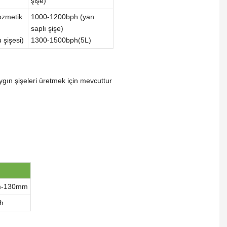
şişe)
zmetik
1000-1200bph (yan
saplı şişe)
şişesi)
1300-1500bph(5L)
gın şişeleri üretmek için mevcuttur
m-130mm
h