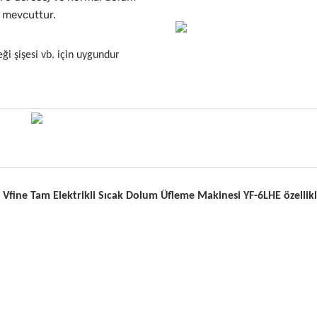
n mevcuttur.
ği şişesi vb. için uygundur
 Vfine Tam Elektrikli Sıcak Dolum Üfleme Makinesi YF-6LHE özellikl