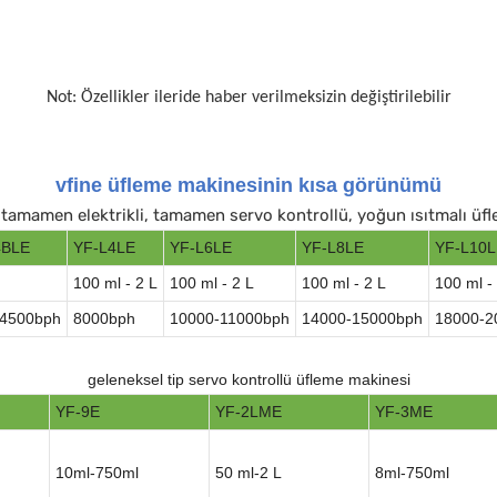
Not: Özellikler ileride haber verilmeksizin değiştirilebilir
vfine üfleme makinesinin kısa görünümü
, tamamen elektrikli, tamamen servo kontrollü, yoğun ısıtmalı üf
4BLE
YF-L4LE
YF-L6LE
YF-L8LE
YF-L10L
100 ml - 2 L
100 ml - 2 L
100 ml - 2 L
100 ml -
-4500bph
8000bph
10000-11000bph
14000-15000bph
18000-2
geleneksel tip servo kontrollü üfleme makinesi
YF-9E
YF-2LME
YF-3ME
10ml-750ml
50 ml-2 L
8ml-750ml