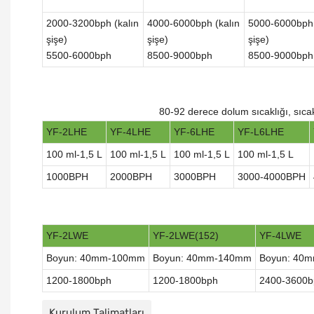
2000-3200bph (kalın
4000-6000bph (kalın
5000-6000bph 
şişe)
şişe)
şişe)
5500-6000bph
8500-9000bph
8500-9000bph
80-92 derece dolum sıcaklığı, sıca
YF-2LHE
YF-4LHE
YF-6LHE
YF-L6LHE
100 ml-1,5 L
100 ml-1,5 L
100 ml-1,5 L
100 ml-1,5 L
1000BPH
2000BPH
3000BPH
3000-4000BPH
YF-2LWE
YF-2LWE(152)
YF-4LWE
Boyun: 40mm-100mm
Boyun: 40mm-140mm
Boyun: 40
1200-1800bph
1200-1800bph
2400-3600b
Kurulum Talimatları