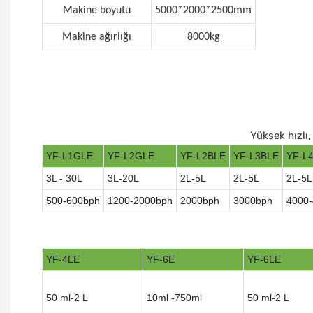
Makine boyutu
5000*2000*2500mm
Makine ağırlığı
8000kg
Yüksek hızlı
YF-L1GLE
YF-L2GLE
YF-L2BLE
YF-L3BLE
YF-L
3L - 30L
3L-20L
2L-5L
2L-5L
2L-5L
500-600bph
1200-2000bph
2000bph
3000bph
4000
YF-4LE
YF-6E
YF-6LE
50 ml-2 L
10ml -750ml
50 ml-2 L