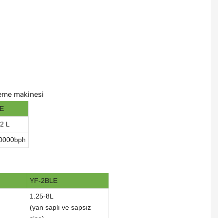
leme makinesi
E
 2 L
0000bph
YF-2BLE
1.25-8L
(yan saplı ve sapsız