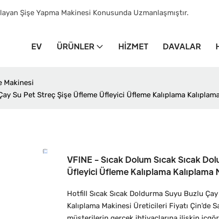
ağlayan Şişe Yapma Makinesi Konusunda Uzmanlaşmıştır.
EV
ÜRÜNLER
HIZMET
DAVALAR
e Makinesi
ay Su Pet Streç Şişe Üfleme Üfleyici Üfleme Kalıplama Kalıplam
VFINE - Sıcak Dolum Sıcak Sıcak Dol
Üfleyici Üfleme Kalıplama Kalıplama 
Hotfill Sıcak Sıcak Doldurma Suyu Buzlu Çay
Kalıplama Makinesi Üreticileri Fiyatı Çin'de Sa
müşterilerin gerçek ihtiyaçlarına ilişkin içg