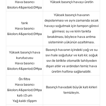
Hava basıncı
Yüksek basınçlı havayı üretin
&kolon;4&period;0Mpa
Yüksek basınçlı havanın
depolanması ve aynı zamanda sıcak
tank
havayı soğutmak için tampon görevi
Hava basıncı
görmesi; su ve kirin tankta
&kolon;4&period;0Mpa
bırakılması, böylece hava arıtma
sisteminin yükünün azaltılması.
Basınçlı havanın içindeki yağ ve su
Yüksek basınçlı hava
sıvı hale soğutulur ve katı kir, soğuk
kurutucusu
sıvı ile birlikte otomatik tahliyeden
Hava basıncı
dışarı atılır ve ardından temiz hava
&kolon;4&period;0Mpa
üretim hattına sağlanabilir.
Ön filtre
Hava basıncı
Basınçlı havadaki büyük katı kirleri
&kolon;4&period;0Mpa
temizleyin.
katı
≤3 um
Yağ kaldı
≤5ppm