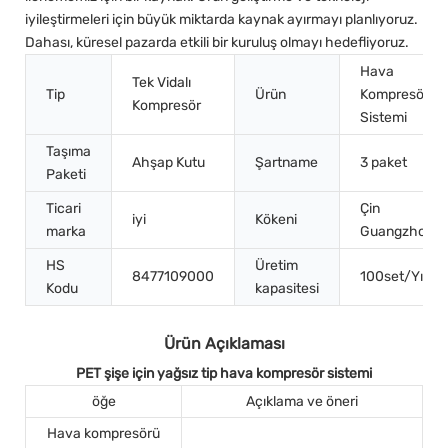
iyileştirmeleri için büyük miktarda kaynak ayırmayı planlıyoruz.
Dahası, küresel pazarda etkili bir kuruluş olmayı hedefliyoruz.
Hava
Tek Vidalı
Tip
Ürün
Kompresör
Kompresör
Sistemi
Taşıma
Ahşap Kutu
Şartname
3 paket
Paketi
Ticari
Çin
iyi
Kökeni
marka
Guangzhou
HS
Üretim
8477109000
100set/Yıl
Kodu
kapasitesi
Ürün Açıklaması
PET şişe için yağsız tip hava kompresör sistemi
öğe
Açıklama ve öneri
Hava kompresörü