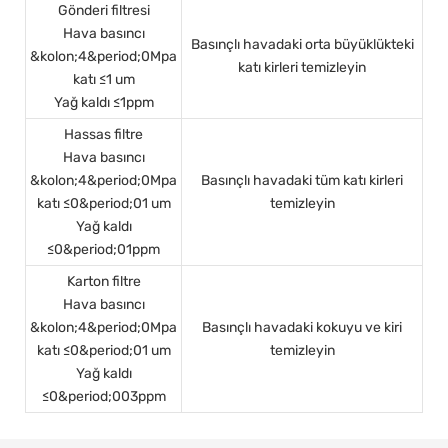
Gönderi filtresi
Hava basıncı
Basınçlı havadaki orta büyüklükteki
&kolon;4&period;0Mpa
katı kirleri temizleyin
katı
≤1 um
Yağ kaldı
≤1ppm
Hassas filtre
Hava basıncı
&kolon;4&period;0Mpa
Basınçlı havadaki tüm katı kirleri
katı
≤0&period;01 um
temizleyin
Yağ kaldı
≤0&period;01ppm
Karton filtre
Hava basıncı
&kolon;4&period;0Mpa
Basınçlı havadaki kokuyu ve kiri
katı
≤0&period;01 um
temizleyin
Yağ kaldı
≤0&period;003ppm