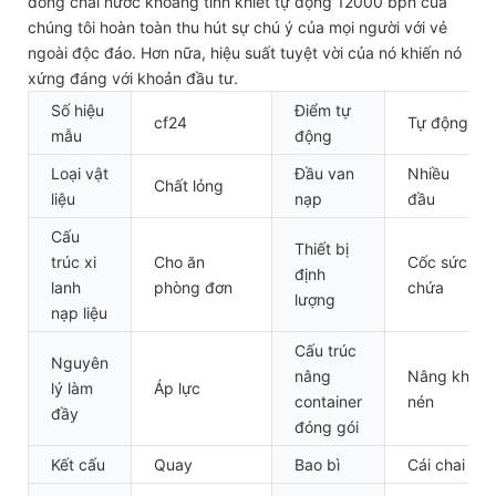
đóng chai nước khoáng tinh khiết tự động 12000 bph của
chúng tôi hoàn toàn thu hút sự chú ý của mọi người với vẻ
ngoài độc đáo. Hơn nữa, hiệu suất tuyệt vời của nó khiến nó
xứng đáng với khoản đầu tư.
Số hiệu
Điểm tự
cf24
Tự động
mẫu
động
Loại vật
Đầu van
Nhiều
Chất lỏng
liệu
nạp
đầu
Cấu
Thiết bị
trúc xi
Cho ăn
Cốc sức
định
lanh
phòng đơn
chứa
lượng
nạp liệu
Cấu trúc
Nguyên
nâng
Nâng khí
lý làm
Áp lực
container
nén
đầy
đóng gói
Kết cấu
Quay
Bao bì
Cái chai