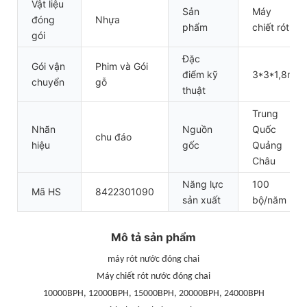
Vật liệu
Sản
Máy
đóng
Nhựa
phẩm
chiết rót
gói
Đặc
Gói vận
Phim và Gói
điểm kỹ
3*3*1,8m
chuyển
gỗ
thuật
Trung
Nhãn
Nguồn
Quốc
chu đáo
hiệu
gốc
Quảng
Châu
Năng lực
100
Mã HS
8422301090
sản xuất
bộ/năm
Mô tả sản phẩm
máy rót nước đóng chai
Máy chiết rót nước đóng chai
10000BPH, 12000BPH, 15000BPH, 20000BPH, 24000BPH