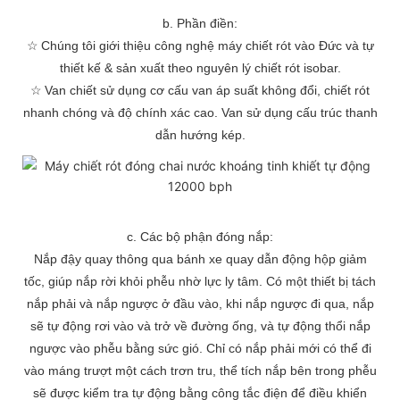
b. Phần điền:
☆
Chúng tôi giới thiệu công nghệ máy chiết rót vào Đức và tự
thiết kế & sản xuất theo nguyên lý chiết rót isobar.
☆
Van chiết sử dụng cơ cấu van áp suất không đổi, chiết rót
nhanh chóng và độ chính xác cao. Van sử dụng cấu trúc thanh
dẫn hướng kép.
c. Các bộ phận đóng nắp:
Nắp đậy quay thông qua bánh xe quay dẫn động hộp giảm
tốc, giúp nắp rời khỏi phễu nhờ lực ly tâm. Có một thiết bị tách
nắp phải và nắp ngược ở đầu vào, khi nắp ngược đi qua, nắp
sẽ tự động rơi vào và trở về đường ống, và tự động thổi nắp
ngược vào phễu bằng sức gió. Chỉ có nắp phải mới có thể đi
vào máng trượt một cách trơn tru, thể tích nắp bên trong phễu
sẽ được kiểm tra tự động bằng công tắc điện để điều khiển