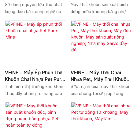
Thổi Khuôn, Máy Sản Xuất,
HDPE Hoàn Toàn Tự Động
Sử dụng nguyên liệu thô chất
Máy thổi khuôn sản xuất bình
Nhà Máy Sản Xuất
Servo
lượng đảm bảo, công nghệ cao
đựng nước khoáng bằng nhựa
cấp và máy móc hiện đại,
HDPE hoàn toàn tự động
chúng tôi đảm bảo Máy thổi
Servo Giá bán Hệ thống đúc
chai nhựa Pet 6 khoang, Máy
Giá có sự kết hợp của những
thổi khuôn, Máy thổi chai nhựa
cải tiến đột phá. Hơn nữa, các
PET 6 khoang ...
kỹ sư chuyên nghiệp và giàu
kinh nghiệm của chúng tôi có
thể tạo ra các giải pháp tùy
chỉnh để giúp thiết kế nó.
VFINE - Máy Ép Phun Thổi
VFINE - Máy Thổi Chai
Khuôn Chai Nhựa Pet Pure
Nhựa Pet, Máy Thổi Khuôn,
Mine
Máy Đúc Khuôn, Máy Sản
Tình hình thị trường khó khăn
Sức mạnh của máy thổi khuôn
Xuất Nông Nghiệp, Nhà
thúc đẩy chúng tôi nâng cao
của chúng tôi sẽ giúp tăng
Máy Servo Đầy Đủ
năng lực cạnh tranh về công
doanh số và nâng cao uy tín
nghệ. Chúng tôi đã thực hiện
của chúng tôi trên thị trường.
nhiều thử nghiệm để cải tiến
Chúng tôi phát triển Máy thổi
công nghệ, giúp tiết kiệm thời
khuôn chai nhựa Pet, Máy ép
gian sản xuất hơn. Hiện tại, sản
khuôn, Máy sản xuất nông
phẩm hoàn hảo cho các lĩnh
nghiệp, Máy sản xuất Servo