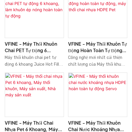
VFINE - Máy Thổi Khuôn
VFINE - Máy Thổi Khuôn Tự
Chai PET Tự Động 6
Động Hoàn Toàn Tự Động,
Khoang, Làm Khuôn Ép
Máy Thổi Chai Nhựa HDPE
Máy thổi khuôn chai pet tự
Công nghệ mới nhất cải thiện
Nóng Hoàn Toàn Tự Động
Pet
động 6 khoang Juice Hot Fill
chất lượng của Máy thổi khuôn
tốc độ cao So với các sản
tự động hoàn toàn tự động
phẩm tương tự trên thị trường,
Máy thổi khuôn chai nhựa
máy có những ưu điểm vượt
HDPE Pet Nhà máy sản xuất
trội không gì sánh kịp về hiệu
Máy móc Máy móc Máy đúc. Vì
suất, chất lượng, ngoại hình,
vậy, sản phẩm đã được sử dụng
v.v. và có uy tín tốt trên thị
trong nhiều ứng dụng khác
trường.
nhau như Máy thổi khuôn.
VFINE - Máy Thổi Chai
VFINE - Máy Thổi Khuôn
Nhựa Pet 6 Khoang, Máy
Chai Nước Khoáng Nhựa