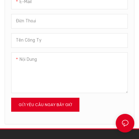
E-Mail
Điện Thoại
Tên Công Ty
Nội Dung
GỬI YÊU CẦU NGAY BÂY GIỜ