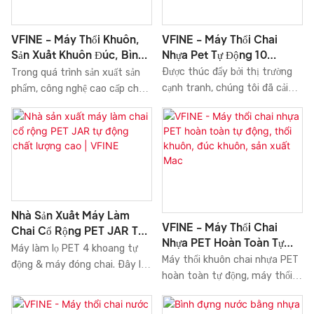
vực ứng dụng của Máy thổi
hoàn chỉnh, Nhà máy Trung
khuôn.
Quốc, Giá bán chạy nhất, kết
VFINE - Máy Thổi Chai
VFINE - Máy Thổi Khuôn,
hợp tất cả các nguyên liệu thô
Nhựa Pet Tự Động 10
Sản Xuất Khuôn Đúc, Bình
chất lượng cao với hiệu suất
Khoang, Máy Thổi Khuôn,
Đựng Nước Bằng Nhựa Pet
Được thúc đẩy bởi thị trường
Trong quá trình sản xuất sản
tuyệt vời và ổn định. Bằng
Máy Làm ...
Hoàn Toàn Tự Động
cạnh tranh, chúng tôi đã cải
phẩm, công nghệ cao cấp chắc
cách này, chúng tôi đảm bảo
tiến công nghệ và thành thạo
chắn được áp dụng. Phạm vi
rằng sản phẩm này sở hữu
trong việc ứng dụng công nghệ
ứng dụng của sản phẩm đã
nhiều tính năng. Hơn nữa, vẻ
để sản xuất sản phẩm. Sản
được mở rộng đáng kể khi
ngoài độc đáo và bắt mắt của
phẩm đã được chứng minh là
những ưu điểm của nó dần
nó khiến nó nổi bật hơn hẳn so
có thể được sử dụng trong các
được khám phá. Trong lĩnh vực
với các sản phẩm tương tự
lĩnh vực ứng dụng của Máy thổi
Máy thổi khuôn, Hệ thống
khác.
khuôn và có triển vọng ứng
Servo Máy thổi khuôn Bình
Nhà Sản Xuất Máy Làm
dụng rộng rãi.
nước nhựa Pet tự động hoàn
VFINE - Máy Thổi Chai
Chai Cổ Rộng PET JAR Tự
toàn của chúng tôi được sử
Nhựa PET Hoàn Toàn Tự
Động Chất Lượng Cao |
Máy làm lọ PET 4 khoang tự
dụng rộng rãi.
Động, Thổi Khuôn, Đúc
Máy thổi khuôn chai nhựa PET
VFINE
động & máy đóng chai. Đây là
Khuôn, Sản Xuất Mac
hoàn toàn tự động, máy thổi
máy làm lọ PET hoàn toàn tự
khuôn, máy sản xuất khuôn
động tốc độ cao, điều khiển
mẫu để bán với giá tốt nhất
servo, có thể sản xuất tất cả