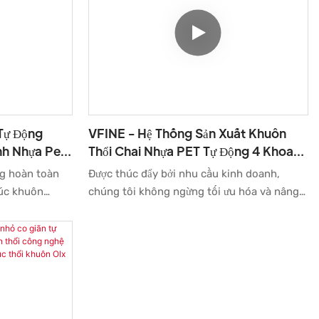
Tự Động
VFINE - Hệ Thống Sản Xuất Khuôn
h Nhựa Pet,
Thổi Chai Nhựa PET Tự Động 4 Khoang
ôn 18000-
Servo Tự Động
ng hoàn toàn
Được thúc đẩy bởi nhu cầu kinh doanh,
e /
đúc khuôn
chúng tôi không ngừng tối ưu hóa và nâng
ÁY THỔI ĐÚC
Machinery /
cấp công nghệ. Những công nghệ này góp
ua nhiều bài
phần vào quy trình sản xuất hiệu quả cao
ng nhận xuất
của chúng tôi. Trong lĩnh vực ứng dụng của
ó cấu trúc và
Máy thổi chai, máy thổi khuôn tỏ ra rất hữu
ý, thu hút
ích.
ầu xu hướng
 còn sở hữu