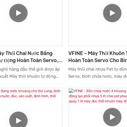
VFINE - Máy Thổi Khuôn 
y Thổi Chai Nước Bằng
Hoàn Toàn Servo Cho Bìn
ự Động Hoàn Toàn Servo,
Bình Nước, Máy Thổi Khu
huôn Thổi, Khuôn Thổi,
Máy thổi chai nhựa Pet tự độ
ghệ hàng đầu thế giới được áp
20000bph Máy Móc Vfin
i
Servo, bình chứa nước, máy 
xuất Máy thổi khuôn tự động
Chumpower / Quinko M
18000-20000 bph của Vfine 
rvo cho bình nước nhựa Pet, hệ
Chumpower / Quinko đã trải q
ất máy nông nghiệp với giá cả
kiểm tra và đạt được các chứ
Với các tính năng được đề cập ở
nhập khẩu có liên quan. Máy c
ẩm có thể được tìm thấy rộng rãi
ngoại hình được thiết kế hợp l
ực Máy thổi khuôn.
nhiều sự chú ý và cũng dẫn đ
trong ngành. Ngoài ra, VFINE