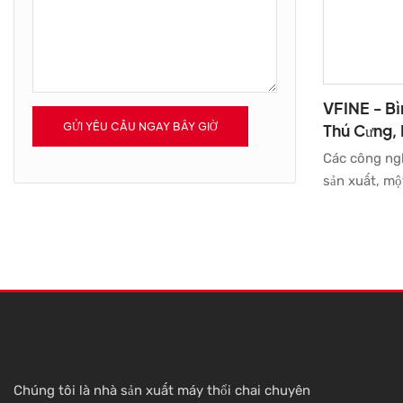
VFINE - B
GỬI YÊU CẦU NGAY BÂY GIỜ
Thú Cưng, 
Khuôn, Đúc
Các công ngh
sản xuất, mộ
cao hiệu suấ
khoáng Pet, 
thổi, Sản xu
Hệ thống đú
bảo hiệu suấ
phẩm. Hiện n
rộng rãi tron
đặc tính đa 
Chúng tôi là nhà sản xuất máy thổi chai chuyên