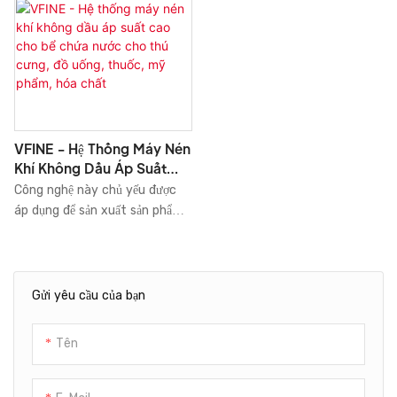
VFINE - Hệ Thống Máy Nén
Khí Không Dầu Áp Suất
Cao Cho Bể Chứa Nước
Công nghệ này chủ yếu được
Cho Thú Cưng, Đồ Uống,
áp dụng để sản xuất sản phẩm
Thuốc, Mỹ Phẩm, Hóa Chất
với số lượng lớn. Hiện nay, khi
các tính chất của nó được
phát hiện dần dần, nó được ứng
dụng rộng rãi và có thể được
Gửi yêu cầu của bạn
tìm thấy trong lĩnh vực Máy
nén khí, v.v.
Tên