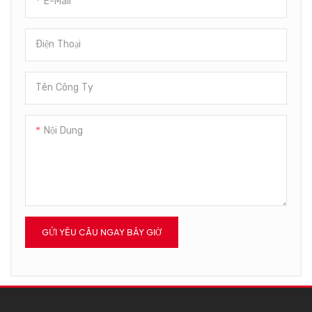
E-Mail
Điện Thoại
Tên Công Ty
Nội Dung
GỬI YÊU CẦU NGAY BÂY GIỜ