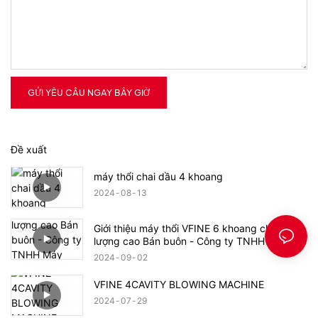
GỬI YÊU CẦU NGAY BÂY GIỜ
Đề xuất
máy thổi chai dầu 4 khoang
2024
08
13
Giới thiệu máy thổi VFINE 6 khoang chất
lượng cao Bán buôn - Công ty TNHH Máy
móc Zhongshan Vfine
2024
09
02
VFINE 4CAVITY BLOWING MACHINE
2024
07
29