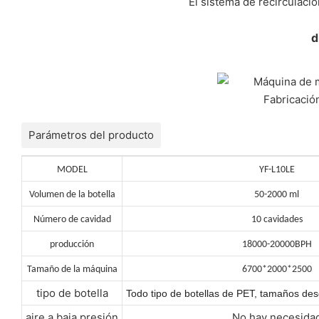
El sistema de recirculació
d
Parámetros del producto
MODEL
YF-L10LE
Volumen de la botella
50-2000 ml
Número de cavidad
10 cavidades
producción
18000-20000BPH
Tamaño de la máquina
6700*2000*2500
tipo de botella
Todo tipo de botellas de PET, tamaños des
aire a baja presión
No hay necesida