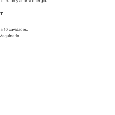
 el ruido y ahorra energía.
ET