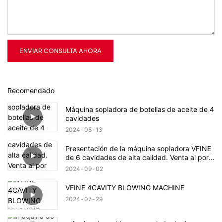
ENVIAR CONSULTA AHORA
Recomendado
Máquina sopladora de botellas de aceite de 4
cavidades
2024
08
13
Presentación de la máquina sopladora VFINE
de 6 cavidades de alta calidad. Venta al por
mayor - Zhongshan Vfine Machinery Co., Ltd.
2024
09
02
VFINE 4CAVITY BLOWING MACHINE
2024
07
29