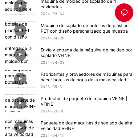
máquina de moldeo por soplado de 4
cavidades
2024
03
04
Máquina de soplado de botellas de plástico
PET con diseño personalizado que muestra
2024
04
26
Envío y entrega de la máquina de moldeo por
soplado VFINE
2024
04
09
Fabricantes y proveedores de máquinas para
hacer botellas de agua de la mejor calidad -
Fábrica vfine
2023
05
31
Productos de paquete de máquina VFINE |
VFINE
2024
03
06
Paquete de dos máquinas de soplado de alta
velocidad VFINE
2024
04
17