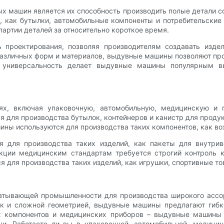
машин является их способность производить полые детали со 
й, как бутылки, автомобильные компоненты и потребительск
артии деталей за относительно короткое время.
 проектирования, позволяя производителям создавать изде
азличных форм и материалов, выдувные машины позволяют пр
 универсальность делает выдувные машины популярным вы
х, включая упаковочную, автомобильную, медицинскую и пр
ля производства бутылок, контейнеров и канистр для продукто
ны используются для производства таких компонентов, как во
 для производства таких изделий, как пакеты для внутрив
укции медицинским стандартам требуется строгий контроль к
 для производства таких изделий, как игрушки, спортивные то
тывающей промышленности для производства широкого ассор
ок и сложной геометрией, выдувные машины предлагают гиб
ых компонентов и медицинских приборов – выдувные машины
и. Работаете ли вы в упаковочной, автомобильной, медици