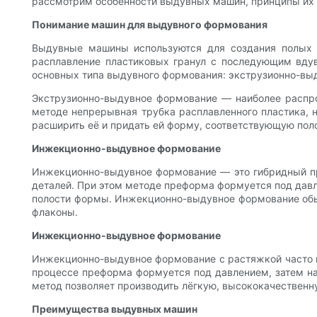
рассмотрим особенности выдувных машин, принципы их р
Понимание машин для выдувного формования
Выдувные машины используются для создания полых п
расплавление пластиковых гранул с последующим вду
основных типа выдувного формования: экструзионно-выд
Экструзионно-выдувное формование — наиболее распро
методе непрерывная трубка расплавленного пластика, н
расширить её и придать ей форму, соответствующую пол
Инжекционно-выдувное формование
Инжекционно-выдувное формование — это гибридный пр
деталей. При этом методе преформа формуется под давл
полости формы. Инжекционно-выдувное формование обыч
флаконы.
Инжекционно-выдувное формование
Инжекционно-выдувное формование с растяжкой часто ис
процессе преформа формуется под давлением, затем наг
метод позволяет производить лёгкую, высококачественн
Преимущества выдувных машин