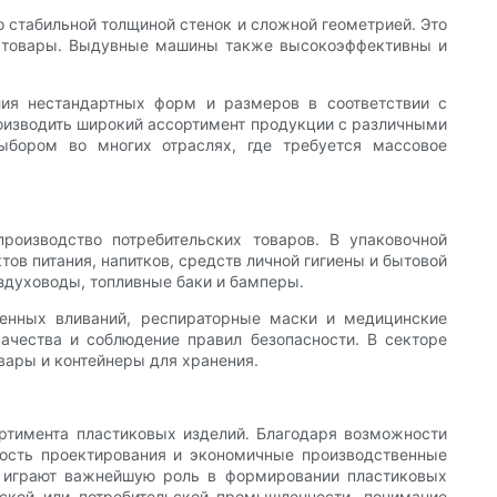
стабильной толщиной стенок и сложной геометрией. Это
ие товары. Выдувные машины также высокоэффективны и
лия нестандартных форм и размеров в соответствии с
оизводить широкий ассортимент продукции с различными
бором во многих отраслях, где требуется массовое
оизводство потребительских товаров. В упаковочной
в питания, напитков, средств личной гигиены и бытовой
здуховоды, топливные баки и бамперы.
енных вливаний, респираторные маски и медицинские
ачества и соблюдение правил безопасности. В секторе
вары и контейнеры для хранения.
тимента пластиковых изделий. Благодаря возможности
кость проектирования и экономичные производственные
 играют важнейшую роль в формировании пластиковых
нской или потребительской промышленности, понимание