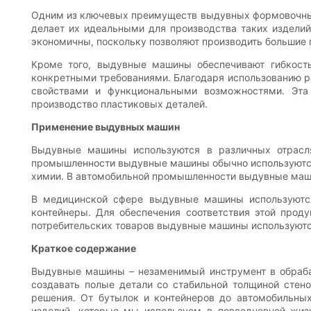
Одним из ключевых преимуществ выдувных формовочных 
делает их идеальными для производства таких издели
экономичны, поскольку позволяют производить большие п
Кроме того, выдувные машины обеспечивают гибкость
конкретными требованиями. Благодаря использованию р
свойствами и функциональными возможностями. Эта
производство пластиковых деталей.
Применение выдувных машин
Выдувные машины используются в различных отрасля
промышленности выдувные машины обычно используются д
химии. В автомобильной промышленности выдувные маши
В медицинской сфере выдувные машины используются
контейнеры. Для обеспечения соответствия этой прод
потребительских товаров выдувные машины используются
Краткое содержание
Выдувные машины – незаменимый инструмент в обраба
создавать полые детали со стабильной толщиной стен
решения. От бутылок и контейнеров до автомобильн
изделий, которые мы используем в повседневной жизн