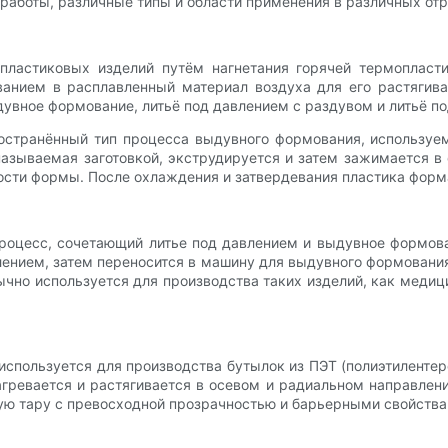
аботы, различные типы и области применения в различных отр
ластиковых изделий путём нагнетания горячей термопласт
ванием в расплавленный материал воздуха для его растягив
увное формование, литьё под давлением с раздувом и литьё п
странённый тип процесса выдувного формования, используем
азываемая заготовкой, экструдируется и затем зажимается в
ости формы. После охлаждения и затвердевания пластика форм
оцесс, сочетающий литье под давлением и выдувное формов
ением, затем переносится в машину для выдувного формовани
но используется для производства таких изделий, как медиц
пользуется для производства бутылок из ПЭТ (полиэтилентереф
ревается и растягивается в осевом и радиальном направлени
ую тару с превосходной прозрачностью и барьерными свойства