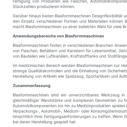
Fertigung von Produkten wie Flaschen, Automobilkomponen
Stückzahlen produzieren können.
Darüber hinaus bieten Blasformmaschinen Designflexibilität u
den Einsatz verschiedener Formen und Materialien können Bla
macht Blasformmaschinen zu einer beliebten Wahl für viele Br
Anwendungsbereiche von Blasformmaschinen
Blasformmaschinen finden in verschiedenen Branchen Anwend
von Flaschen, Behältern und Kanistern für Lebensmittel, Get
von Bauteilen wie Luftkanälen, Kraftstofftanks und Stoßfän
Im medizinischen Bereich werden Blasformmaschinen zur Hers
strenge Qualitätskontrollen und die Einhaltung von Sicherhe
Herstellung von Artikeln wie Spielzeug, Sportartikeln und A
Zusammenfassung
Blasformmaschinen sind ein unverzichtbares Werkzeug in de
gleichmäßiger Wandstärke und komplexen Geometrien zu fert
Automobilkomponenten bis hin zu Medizinprodukten spielen Bl
Verpackungs-, Automobil-, Medizin- oder Konsumgüterindustri
hinsichtlich Ihrer Fertigungsanforderungen zu treffen. Wenn S
bei deren Herstellung gespielt hat.