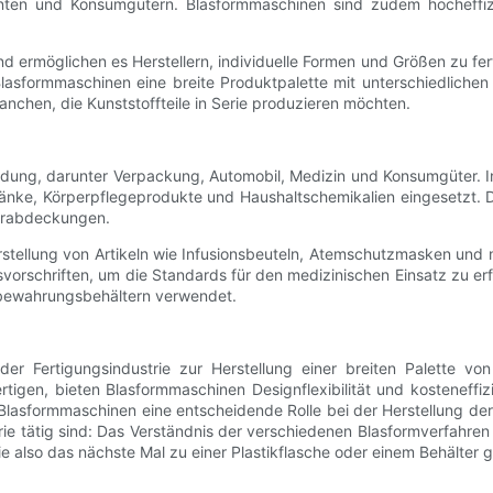
ten und Konsumgütern. Blasformmaschinen sind zudem hocheffizien
nd ermöglichen es Herstellern, individuelle Formen und Größen zu f
sformmaschinen eine breite Produktpalette mit unterschiedlichen E
anchen, die Kunststoffteile in Serie produzieren möchten.
ung, darunter Verpackung, Automobil, Medizin und Konsumgüter. In 
ränke, Körperpflegeprodukte und Haushaltschemikalien eingesetzt. 
gerabdeckungen.
tellung von Artikeln wie Infusionsbeuteln, Atemschutzmasken und m
itsvorschriften, um die Standards für den medizinischen Einsatz zu 
ufbewahrungsbehältern verwendet.
r Fertigungsindustrie zur Herstellung einer breiten Palette von
igen, bieten Blasformmaschinen Designflexibilität und kosteneffiz
asformmaschinen eine entscheidende Rolle bei der Herstellung der 
e tätig sind: Das Verständnis der verschiedenen Blasformverfahren
ie also das nächste Mal zu einer Plastikflasche oder einem Behälter