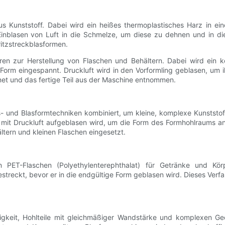
us Kunststoff. Dabei wird ein heißes thermoplastisches Harz in ei
inblasen von Luft in die Schmelze, um diese zu dehnen und in di
itzstreckblasformen.
ren zur Herstellung von Flaschen und Behältern. Dabei wird ein k
e Form eingespannt. Druckluft wird in den Vorformling geblasen, u
fnet und das fertige Teil aus der Maschine entnommen.
- und Blasformtechniken kombiniert, um kleine, komplexe Kunststoff
 mit Druckluft aufgeblasen wird, um die Form des Formhohlraums a
ltern und kleinen Flaschen eingesetzt.
n PET-Flaschen (Polyethylenterephthalat) für Getränke und Körp
estreckt, bevor er in die endgültige Form geblasen wird. Dieses Verfa
igkeit, Hohlteile mit gleichmäßiger Wandstärke und komplexen Geo