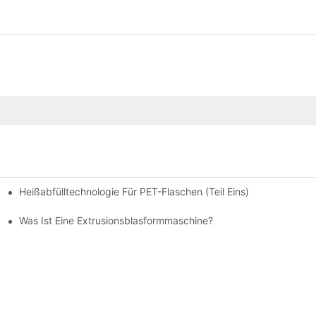
Heißabfülltechnologie Für PET-Flaschen (Teil Eins)
 Normaler Abfüllung, Warmer Abfüllung Und Heißer Abfüllung?
Was Ist Eine Extrusionsblasformmaschine?