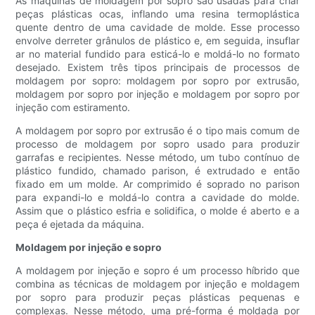
As máquinas de moldagem por sopro são usadas para criar
peças plásticas ocas, inflando uma resina termoplástica
quente dentro de uma cavidade de molde. Esse processo
envolve derreter grânulos de plástico e, em seguida, insuflar
ar no material fundido para esticá-lo e moldá-lo no formato
desejado. Existem três tipos principais de processos de
moldagem por sopro: moldagem por sopro por extrusão,
moldagem por sopro por injeção e moldagem por sopro por
injeção com estiramento.
A moldagem por sopro por extrusão é o tipo mais comum de
processo de moldagem por sopro usado para produzir
garrafas e recipientes. Nesse método, um tubo contínuo de
plástico fundido, chamado parison, é extrudado e então
fixado em um molde. Ar comprimido é soprado no parison
para expandi-lo e moldá-lo contra a cavidade do molde.
Assim que o plástico esfria e solidifica, o molde é aberto e a
peça é ejetada da máquina.
Moldagem por injeção e sopro
A moldagem por injeção e sopro é um processo híbrido que
combina as técnicas de moldagem por injeção e moldagem
por sopro para produzir peças plásticas pequenas e
complexas. Nesse método, uma pré-forma é moldada por