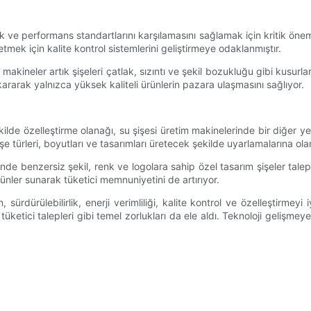
lik ve performans standartlarını karşılamasını sağlamak için kritik önem
etmek için kalite kontrol sistemlerini geliştirmeye odaklanmıştır.
makineler artık şişeleri çatlak, sızıntı ve şekil bozukluğu gibi kusurla
ıkararak yalnızca yüksek kaliteli ürünlerin pazara ulaşmasını sağlıyor.
kilde özelleştirme olanağı, su şişesi üretim makinelerinde bir diğer yeni
 şişe türleri, boyutları ve tasarımları üretecek şekilde uyarlamalarına ola
nde benzersiz şekil, renk ve logolara sahip özel tasarım şişeler talep
 ürünler sunarak tüketici memnuniyetini de artırıyor.
 sürdürülebilirlik, enerji verimliliği, kalite kontrol ve özelleştirme
e tüketici talepleri gibi temel zorlukları da ele aldı. Teknoloji gelişme