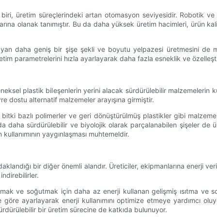
 biri, üretim süreçlerindeki artan otomasyon seviyesidir. Robotik ve 
arına olanak tanımıştır. Bu da daha yüksek üretim hacimleri, ürün kalit
rşılayan daha geniş bir şişe şekli ve boyutu yelpazesi üretmesini de 
retim parametrelerini hızla ayarlayarak daha fazla esneklik ve özelleş
neksel plastik bileşenlerin yerini alacak sürdürülebilir malzemelerin kul
re dostu alternatif malzemeler arayışına girmiştir.
r, bitki bazlı polimerler ve geri dönüştürülmüş plastikler gibi malze
 daha sürdürülebilir ve biyolojik olarak parçalanabilen şişeler de ür
in kullanımının yaygınlaşması muhtemeldir.
aklandığı bir diğer önemli alandır. Üreticiler, ekipmanlarına enerji veri
ndirebilirler.
tmak ve soğutmak için daha az enerji kullanan gelişmiş ısıtma ve soğ
 göre ayarlayarak enerji kullanımını optimize etmeye yardımcı oluyor. 
dürülebilir bir üretim sürecine de katkıda bulunuyor.