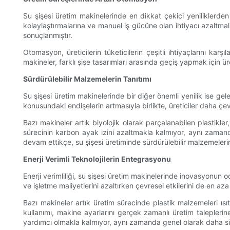
Su şişesi üretim makinelerinde en dikkat çekici yeniliklerden
kolaylaştırmalarına ve manuel iş gücüne olan ihtiyacı azaltmal
sonuçlanmıştır.
Otomasyon, üreticilerin tüketicilerin çeşitli ihtiyaçlarını ka
makineler, farklı şişe tasarımları arasında geçiş yapmak için ü
Sürdürülebilir Malzemelerin Tanıtımı
Su şişesi üretim makinelerinde bir diğer önemli yenilik ise gele
konusundaki endişelerin artmasıyla birlikte, üreticiler daha çev
Bazı makineler artık biyolojik olarak parçalanabilen plastikle
sürecinin karbon ayak izini azaltmakla kalmıyor, aynı zamanda
devam ettikçe, su şişesi üretiminde sürdürülebilir malzemeler
Enerji Verimli Teknolojilerin Entegrasyonu
Enerji verimliliği, su şişesi üretim makinelerinde inovasyonun od
ve işletme maliyetlerini azaltırken çevresel etkilerini de en aza i
Bazı makineler artık üretim sürecinde plastik malzemeleri ısı
kullanımı, makine ayarlarını gerçek zamanlı üretim taleplerine
yardımcı olmakla kalmıyor, aynı zamanda genel olarak daha sür