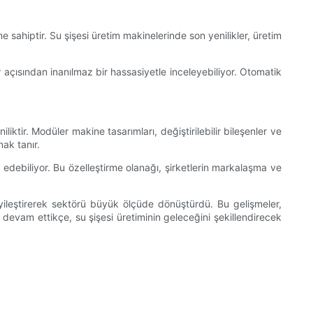
e sahiptir. Su şişesi üretim makinelerinde son yenilikler, üretim
r açısından inanılmaz bir hassasiyetle inceleyebiliyor. Otomatik
liktir. Modüler makine tasarımları, değiştirilebilir bileşenler ve
nak tanır.
 edebiliyor. Bu özelleştirme olanağı, şirketlerin markalaşma ve
yi iyileştirerek sektörü büyük ölçüde dönüştürdü. Bu gelişmeler,
ye devam ettikçe, su şişesi üretiminin geleceğini şekillendirecek