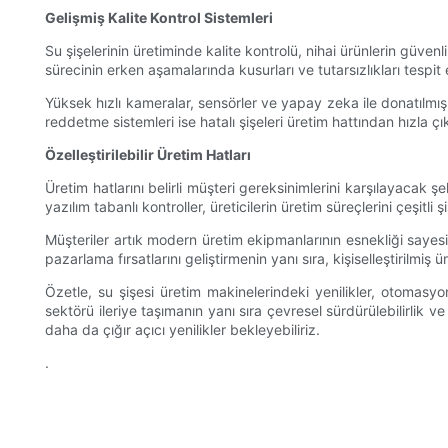
Gelişmiş Kalite Kontrol Sistemleri
Su şişelerinin üretiminde kalite kontrolü, nihai ürünlerin güven
sürecinin erken aşamalarında kusurları ve tutarsızlıkları tespit 
Yüksek hızlı kameralar, sensörler ve yapay zeka ile donatılmış 
reddetme sistemleri ise hatalı şişeleri üretim hattından hızla ç
Özelleştirilebilir Üretim Hatları
Üretim hatlarını belirli müşteri gereksinimlerini karşılayacak şe
yazılım tabanlı kontroller, üreticilerin üretim süreçlerini çeşitli
Müşteriler artık modern üretim ekipmanlarının esnekliği sayesi
pazarlama fırsatlarını geliştirmenin yanı sıra, kişiselleştirilmiş
Özetle, su şişesi üretim makinelerindeki yenilikler, otomasyon,
sektörü ileriye taşımanın yanı sıra çevresel sürdürülebilirlik v
daha da çığır açıcı yenilikler bekleyebiliriz.
.