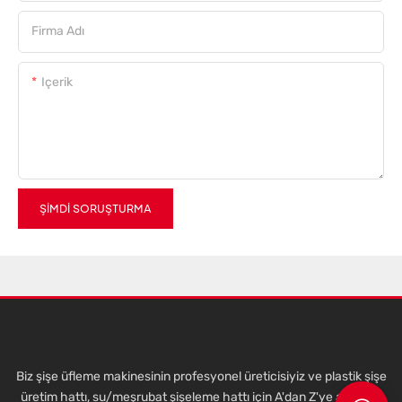
Firma Adı
Içerik
ŞIMDI SORUŞTURMA
Biz şişe üfleme makinesinin profesyonel üreticisiyiz ve plastik şişe
üretim hattı, su/meşrubat şişeleme hattı için A'dan Z'ye anahtar