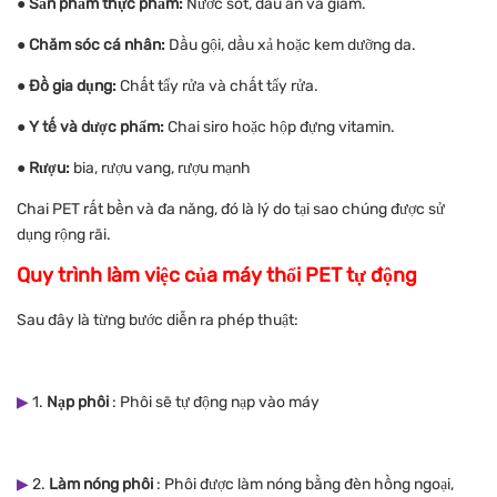
● Sản phẩm thực phẩm:
Nước sốt, dầu ăn và giấm.
●
Chăm sóc cá nhân:
Dầu gội, dầu xả hoặc kem dưỡng da.
●
Đồ gia dụng:
Chất tẩy rửa và chất tẩy rửa.
●
Y tế và dược phẩm:
Chai siro hoặc hộp đựng vitamin.
●
Rượu:
bia, rượu vang, rượu mạnh
Chai PET rất bền và đa năng, đó là lý do tại sao chúng được sử
dụng rộng rãi.
Quy trình làm việc của máy thổi PET tự động
Sau đây là từng bước diễn ra phép thuật:
▶
1.
Nạp phôi
: Phôi sẽ tự động nạp vào máy
▶
2.
Làm nóng phôi
: Phôi được làm nóng bằng đèn hồng ngoại,