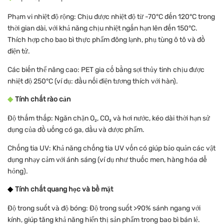
Phạm vi nhiệt độ rộng: Chịu được nhiệt độ từ -70°C đến 120°C trong
thời gian dài, với khả năng chịu nhiệt ngắn hạn lên đến 150°C.
Thích hợp cho bao bì thực phẩm đông lạnh, phụ tùng ô tô và đồ
điện tử.
Các biến thể nâng cao: PET gia cố bằng sợi thủy tinh chịu được
nhiệt độ 250°C (ví dụ: đầu nối điện tương thích với hàn).
◆
Tính chất rào cản
Độ thấm thấp: Ngăn chặn O₂, CO₂ và hơi nước, kéo dài thời hạn sử
dụng của đồ uống có ga, dầu và dược phẩm.
Chống tia UV: Khả năng chống tia UV vốn có giúp bảo quản các vật
dụng nhạy cảm với ánh sáng (ví dụ như thuốc men, hàng hóa dễ
hỏng).
◆
Tính chất quang học và bề mặt
Độ trong suốt và độ bóng: Độ trong suốt >90% sánh ngang với
kính, giúp tăng khả năng hiển thị sản phẩm trong bao bì bán lẻ.