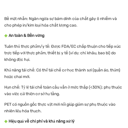
Bề mặt nhẵn: Ngăn ngừa sự bám dính của chất gây ô nhiễm và
cho phép in/kim loại hóa chất lượng cao.
◆
An toàn & Bền vững
Tuân thủ thực phẩm/y tế: Được FDA/EC chấp thuận cho tiếp xúc
trực tiếp với thực phẩm, thiết bị y tế (ví dụ: chỉ khâu, bao bì) do
không độc hại.
Khả năng tái chế:
Có thể tái chế cơ học thành sợi (quần áo, thảm)
hoặc chai mới.
Hạn chế: Tỷ lệ tái chế toàn cầu vẫn ở mức thấp (<30%); phụ thuộc
vào việc cải thiện cơ sở hạ tầng.
PET có nguồn gốc thực vật mới nổi giúp giảm sự phụ thuộc vào
nhiên liệu hóa thạch.
◆
Hiệu quả về chi phí và khả năng xử lý