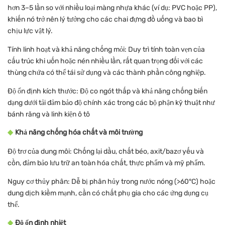
hơn 3–5 lần so với nhiều loại màng nhựa khác (ví dụ: PVC hoặc PP),
khiến nó trở nên lý tưởng cho các chai đựng đồ uống và bao bì
chịu lực vật lý.
Tính linh hoạt và khả năng chống mỏi: Duy trì tính toàn vẹn của
cấu trúc khi uốn hoặc nén nhiều lần, rất quan trọng đối với các
thùng chứa có thể tái sử dụng và các thành phần công nghiệp.
Độ ổn định kích thước: Độ co ngót thấp và khả năng chống biến
dạng dưới tải đảm bảo độ chính xác trong các bộ phận kỹ thuật như
bánh răng và linh kiện ô tô
◆
Khả năng chống hóa chất và môi trường
Độ trơ của dung môi: Chống lại dầu, chất béo, axit/bazơ yếu và
cồn, đảm bảo lưu trữ an toàn hóa chất, thực phẩm và mỹ phẩm.
Nguy cơ thủy phân: Dễ bị phân hủy trong nước nóng (>60°C) hoặc
dung dịch kiềm mạnh, cần có chất phụ gia cho các ứng dụng cụ
thể.
◆
Độ ổn định nhiệt