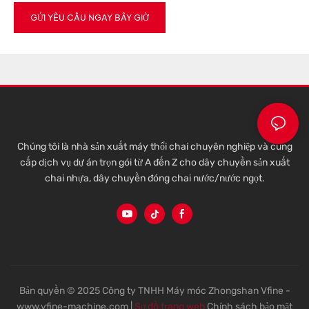
GỬI YÊU CẦU NGAY BÂY GIỜ
Chúng tôi là nhà sản xuất máy thổi chai chuyên nghiệp và cung
cấp dịch vụ dự án trọn gói từ A đến Z cho dây chuyền sản xuất
chai nhựa, dây chuyền đóng chai nước/nước ngọt.
Bản quyền © 2025 Công ty TNHH Máy móc Zhongshan Vfine -
www.vfine-machine.com |
Sơ đồ trang web
Chính sách bảo mật