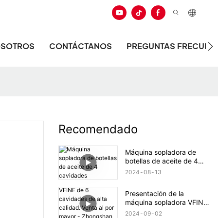
OSOTROS
CONTÁCTANOS
PREGUNTAS FRECUEN
Recomendado
Máquina sopladora de
botellas de aceite de 4
cavidades
2024
08
13
Presentación de la
máquina sopladora VFINE
de 6 cavidades de alta
2024
09
02