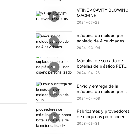
calidad. Venta al por
mayor - Zhongshan Vfine
VFINE 4CAVITY BLOWING
Machinery Co., Ltd.
MACHINE
2024
07
29
máquina de moldeo por
soplado de 4 cavidades
2024
03
04
Máquina de soplado de
botellas de plástico PET
con diseño personalizado
2024
04
26
que muestra
Envío y entrega de la
máquina de moldeo por
soplado VFINE
2024
04
09
Fabricantes y proveedores
de máquinas para hacer
botellas de agua de la
2023
05
31
mejor calidad - Fábrica
vfine