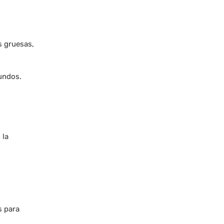
s gruesas,
gundos.
 la
s para