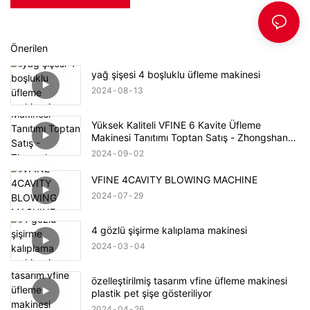
Önerilen
yağ şişesi 4 boşluklu üfleme makinesi
2024
08
13
Yüksek Kaliteli VFINE 6 Kavite Üfleme
Makinesi Tanıtımı Toptan Satış - Zhongshan
Vfine Machinery Co., Ltd
2024
09
02
VFINE 4CAVITY BLOWING MACHINE
2024
07
29
4 gözlü şişirme kalıplama makinesi
2024
03
04
özelleştirilmiş tasarım vfine üfleme makinesi
plastik pet şişe gösteriliyor
2024
04
26