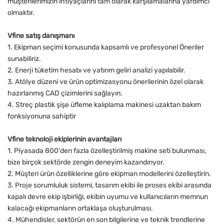
müşterilerimizin ihtiyaçlarını tam olarak karşılamalarına yardımcı
olmaktır.
Vfine satış danışmanı
1. Ekipman seçimi konusunda kapsamlı ve profesyonel Öneriler
sunabiliriz.
2. Enerji tüketim hesabı ve yatırım geliri analizi yapılabilir.
3. Atölye düzeni ve ürün optimizasyonu önerilerinin özel olarak
hazırlanmış CAD çizimlerini sağlayın.
4. Streç plastik şişe üfleme kalıplama makinesi uzaktan bakım
fonksiyonuna sahiptir
Vfine teknoloji ekiplerinin avantajları
1. Piyasada 800'den fazla özelleştirilmiş makine seti bulunması,
bize birçok sektörde zengin deneyim kazandırıyor.
2. Müşteri ürün özelliklerine göre ekipman modellerini özelleştirin.
3. Proje sorumluluk sistemi, tasarım ekibi ile proses ekibi arasında
kapalı devre ekip işbirliği, ekibin uyumu ve kullanıcıların memnun
kalacağı ekipmanların ortaklaşa oluşturulması.
4. Mühendisler, sektörün en son bilgilerine ve teknik trendlerine