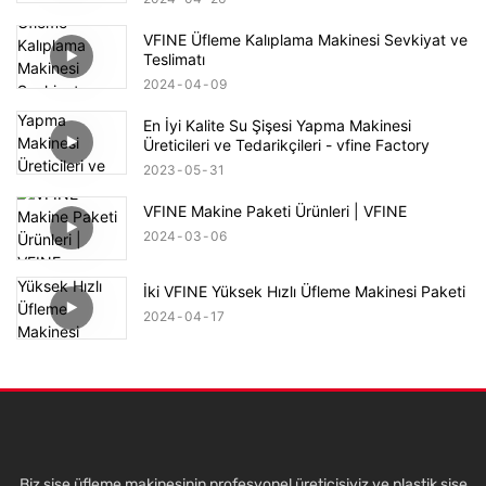
VFINE Üfleme Kalıplama Makinesi Sevkiyat ve
Teslimatı
2024
04
09
En İyi Kalite Su Şişesi Yapma Makinesi
Üreticileri ve Tedarikçileri - vfine Factory
2023
05
31
VFINE Makine Paketi Ürünleri | VFINE
2024
03
06
İki VFINE Yüksek Hızlı Üfleme Makinesi Paketi
2024
04
17
Biz şişe üfleme makinesinin profesyonel üreticisiyiz ve plastik şişe