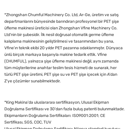
*Zhongshan Chumful Machinery Co. Ltd, Ar-Ge, üretim ve satış
departmanlarını bünyesinde barındıran profesyonel bir PET şişe
üfleme makinesi üreticisi olan Zhongshan Vfine Machinery Co.
Ltd'nin bir şubesidir. İlk nesil doğrusal otomatik germe üfleme
kalıplama makinesinin geliştirilmesi ve tasarımından bu yana,
Vfine'ın teknik ekibi 20 yıldır PET pazarına odaklanmıştır. Dünyaca
ünlü birçok markaya başarıyla makine tedarik ettik. Vfine
(CHUMFUL), yalnızca şişe üfleme makinesi değil, aynı zamanda
tüm müşterilerine anahtar teslim tesis hizmeti de sunarak, her
türlü PET şişe üretimi, PET şişe su ve PET şişe içecek için A'dan
Z'ye çözümler sunabilmektedir.
*King Makina'da uluslararası sertifikasyon, Ulusal Ekipman
Doğrulama Sertifikası ve 30'dan fazla buluş patenti bulunmaktadır.
Ekipmanların Doğrulama Sertifikaları: ISO9001:2001; CE
Sertifikası, SGS, COC, TUV
Ulusal Ekipman Doğrulama Sertifikası: Nijerya standart kuruluşu,