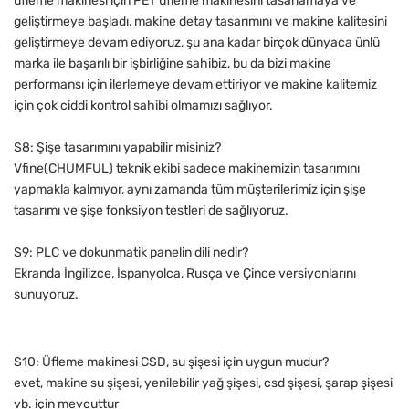
üfleme makinesi için PET üfleme makinesini tasarlamaya ve
geliştirmeye başladı, makine detay tasarımını ve makine kalitesini
geliştirmeye devam ediyoruz, şu ana kadar birçok dünyaca ünlü
marka ile başarılı bir işbirliğine sahibiz, bu da bizi makine
performansı için ilerlemeye devam ettiriyor ve makine kalitemiz
için çok ciddi kontrol sahibi olmamızı sağlıyor.
S8: Şişe tasarımını yapabilir misiniz?
Vfine(CHUMFUL) teknik ekibi sadece makinemizin tasarımını
yapmakla kalmıyor, aynı zamanda tüm müşterilerimiz için şişe
tasarımı ve şişe fonksiyon testleri de sağlıyoruz.
S9: PLC ve dokunmatik panelin dili nedir?
Ekranda İngilizce, İspanyolca, Rusça ve Çince versiyonlarını
sunuyoruz.
S10: Üfleme makinesi CSD, su şişesi için uygun mudur?
evet, makine su şişesi, yenilebilir yağ şişesi, csd şişesi, şarap şişesi
vb. için mevcuttur