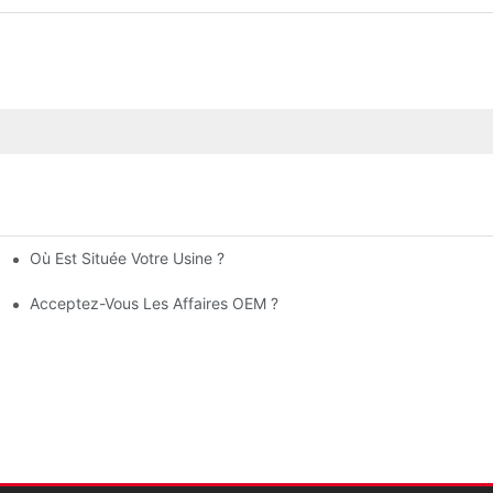
Où Est Située Votre Usine ?
ques, Produits De Nettoyage Et Médicaments
teilles En PET ?
Acceptez-Vous Les Affaires OEM ?