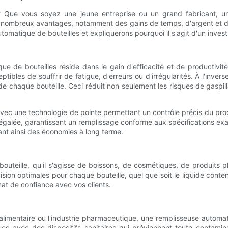
 ? Que vous soyez une jeune entreprise ou un grand fabricant, 
de nombreux avantages, notamment des gains de temps, d'argent et d
tomatique de bouteilles et expliquerons pourquoi il s'agit d'un inves
e de bouteilles réside dans le gain d'efficacité et de productivité
tibles de souffrir de fatigue, d'erreurs ou d'irrégularités. À l'inve
de chaque bouteille. Ceci réduit non seulement les risques de gaspi
avec une technologie de pointe permettant un contrôle précis du pr
négalée, garantissant un remplissage conforme aux spécifications exa
ant ainsi des économies à long terme.
 bouteille, qu'il s'agisse de boissons, de cosmétiques, de produit
ision optimales pour chaque bouteille, quel que soit le liquide cont
mat de confiance avec vos clients.
alimentaire ou l'industrie pharmaceutique, une remplisseuse automat
 avec des dispositifs sanitaires qui préviennent toute contaminat