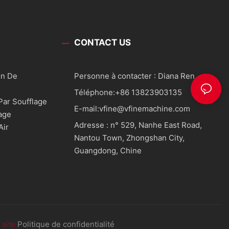
CONTACT US
on De
Personne à contacter : Diana Ren
Téléphone:
+86 13823903135
ar Soufflage
E-mail:
vfine@vfinemachine.com
age
Adresse : n° 529, Nanhe East Road,
air
Nantou Town, Zhongshan City,
Guangdong, Chine
 site
Politique de confidentialité