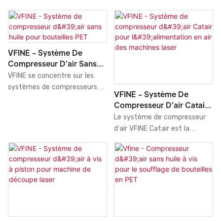
VFINE - Système De
Compresseur D'air Sans
Huile Pour Bouteilles PET
VFINE se concentre sur les
systèmes de compresseurs
VFINE - Système De
d'air sans huile, une solution
Compresseur D'air Catair
innovante et efficace pour la
Pour L'alimentation En Air
Le système de compresseur
fabrication de bouteilles en
Des Machines Laser
d'air VFINE Catair est la
PET. Grâce à sa technologie
solution idéale pour alimenter
avancée de compresseur sans
en air les machines laser.
huile, ce système fournit un
Grâce à sa conception
air comprimé propre et de
avancée et à sa technologie
haute qualité, prévenant ainsi
innovante, ce système fournit
la contamination de vos
une source continue d'air
produits. Compact et facile
comprimé de haute qualité,
d'entretien, il garantit des
essentielle au