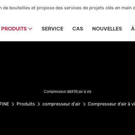
n de bouteilles et propose des services de projets clés en main 
PRODUITS
SERVICE
CAS
NOUVELLES
À
Compresseur d&#39;air à vis
FINE
Produits
compresseur d'air
Compresseur d'air à v