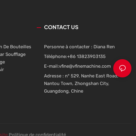
CONTACT US
n De Bouteilles
Personne à contacter : Diana Ren
ar Soufflage
Téléphone:
+86 13823903135
age
E-mail:
vfine@vfinemachine.com
ir
Adresse : n° 529, Nanhe East Road,
Nantou Town, Zhongshan City,
Guangdong, Chine
site
Politique de confidentialité