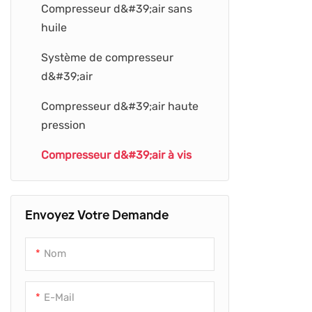
Compresseur d&#39;air sans
Machine de fabrication de
soufflage de PEHD
huile
bouteilles en plastique
Machine de moulage par
Système de compresseur
extrusion-soufflage
d&#39;air
Machine de moulage par
Compresseur d&#39;air haute
soufflage automatique
pression
Machine de soufflage pour
Compresseur d&#39;air à vis
animaux de compagnie
Machine de soufflage de
bouteilles PET
Envoyez Votre Demande
Machine de moulage par
Nom
étirage-soufflage
E-Mail