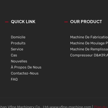
QUICK LINK
OUR PRODUCT
Domicile
Machine De Fabricatio
Produits
Machine De Moulage P
Service
Machine De Rempliss
Cas
Compresseur D&#39;a
Nouvelles
À Propos De Nous
Contactez-Nous
FAQ
han Vfine Machinery Co., Ltd-www.vfine-machine.com |
Plan du 