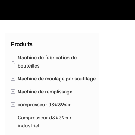
Produits
Machine de fabrication de
+
bouteilles
+
Machine de moulage par soufflage
Machine de fabrication de
bouteilles en PET
+
Machine de remplissage
Machine de moulage par
Machine de fabrication de
soufflage de bouteilles
-
compresseur d&#39;air
Machine de remplissage de
bouteilles d&#39;eau
Machine à souffler les
bouteilles
Compresseur d&#39;air
Machine de fabrication de
bouteilles
Machine d&#39;embouteillage
industriel
bouteilles en PEHD
Machine de moulage par
d&#39;eau