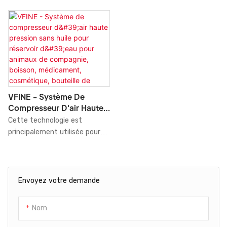
VFINE - Système De
Compresseur D'air Haute
Pression Sans Huile Pour
Cette technologie est
Réservoir D'eau Pour
principalement utilisée pour
Animaux De Compagnie,
fabriquer le produit en grande
Boisson, Médicament,
quantité. Actuellement, grâce
Cosmétique, Bouteille De
à la découverte progressive
Produits Chimiques
de ses propriétés, elle
Envoyez votre demande
bénéficie d'une large
application et se retrouve
Nom
notamment dans le domaine
des compresseurs.