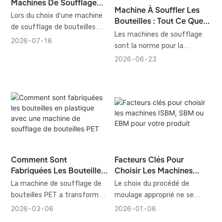
Machines De Soufflage
Machine À Souffler Les
De Bouteilles PET
Lors du choix d'une machine
Bouteilles : Tout Ce Que
de soufflage de bouteilles
Vous Devez Savoir
Les machines de soufflage
PET, il est essentiel de
2026
07
16
sont la norme pour la
trouver le juste équilibre
production de bouteilles dans
2026
06
23
entre l'investissement initial
le monde entier. Leurs
et les performances à long
performances déterminent le
terme. Prenez en compte
rendement de l'usine, son
tous les aspects, de la
efficacité énergétique et la
facilité d'entretien aux
qualité du produit.
systèmes de surveillance
avancés et aux systèmes de
contrôle intelligents.
Comment Sont
Facteurs Clés Pour
Fabriquées Les Bouteilles
Choisir Les Machines
En Plastique Avec Une
ISBM, SBM Ou EBM Pour
La machine de soufflage de
Le choix du procédé de
Machine De Soufflage De
Votre Produit
bouteilles PET a transformé
moulage approprié ne se
Bouteilles PET
les méthodes d'emballage
limite pas à l'équipement ; il
2026
03
06
2026
01
06
actuelles, permettant aux
permet également