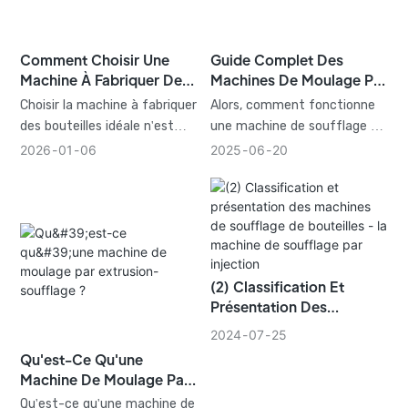
techniques a son utilité et
déchets.
ses avantages. La
connaissance de ces
Comment Choisir Une
Guide Complet Des
différences permet aux
Machine À Fabriquer Des
Machines De Moulage Par
fabricants de produire des
Bouteilles Pour Votre
Soufflage PET
Choisir la machine à fabriquer
Alors, comment fonctionne
boissons sûres et de haute
Entreprise
des bouteilles idéale n'est
une machine de soufflage de
qualité, tout en optimisant
pas sorcier, mais cela
PET ? C’est la combinaison
2026
01
06
2025
06
20
leur productivité.
demande réflexion,
d’une ingénierie intelligente,
planification et un partenaire
d’air comprimé et d’un timing
compétent. Commencez par
parfait. Cependant, pour
bien comprendre vos besoins,
choisir la machine adaptée à
renseignez-vous sur les
votre activité, il faut prendre
différents types de
en compte d’autres facteurs
(2) Classification Et
machines, concentrez-vous
que les seules spécifications
Présentation Des
sur les fonctionnalités clés
techniques.
Machines De Soufflage
2024
07
25
et n'oubliez jamais d'anticiper
De Bouteilles - La
les coûts à long terme.
Qu'est-Ce Qu'une
Machine De Soufflage Par
Machine De Moulage Par
Injection
Extrusion-Soufflage ?
Qu'est-ce qu'une machine de