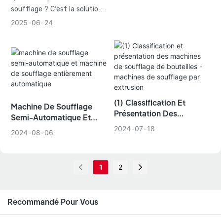
soufflage ? C'est la solution
idéale pour fabriquer
2025
06
24
rapidement et facilement
des bouteilles en plastique
robustes et de qualité
professionnelle, avec
d'excellents résultats à
chaque fois. Le procédé
d'extrusion-soufflage
(1) Classification Et
Machine De Soufflage
transforme le plastique en
Présentation Des
Semi-Automatique Et
emballages performants, et
Machines De Soufflage
Machine De Soufflage
2024
07
18
2024
08
06
choisir la machine adaptée
De Bouteilles - Machines
Entièrement Automatique
De Soufflage Par
peut assurer le succès à long
Extrusion
terme de votre entreprise.
1
2
Recommandé Pour Vous