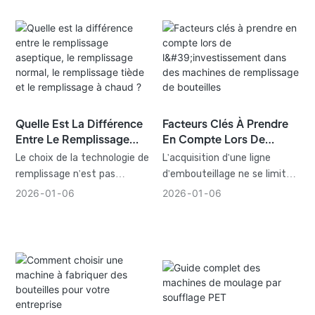
fabricants de produire
d'identifier votre produit en
davantage à moindre coût
fonction de ses
tout en conservant la même
performances et de sa
qualité.
fonctionnalité. Qu'il s'agisse
de la machine ISBM pour les
bouteilles PET lisses, de la
machine SBM pour la
Quelle Est La Différence
Facteurs Clés À Prendre
production à grande vitesse
Entre Le Remplissage
En Compte Lors De
ou de la machine EBM pour
Aseptique, Le
L'investissement Dans
les contenants rigides,
Le choix de la technologie de
L'acquisition d'une ligne
Remplissage Normal, Le
Des Machines De
chaque procédé présente ses
remplissage n'est pas
d'embouteillage ne se limite
Remplissage Tiède Et Le
Remplissage De
propres avantages.
uniforme ; il s'agit d'une
pas à l'achat d'un
2026
01
06
2026
01
06
Remplissage À Chaud ?
Bouteilles
décision stratégique. Le
équipement, mais représente
remplissage classique est
l'optimisation de l'ensemble
utilisé pour les boissons
du système de production.
gazeuses, tandis que le
Une machine adaptée
remplissage aseptique est
permettra d'accroître
privilégié pour les jus haut de
l'efficacité, la qualité des
gamme. Chacune de ces
produits et de réduire les