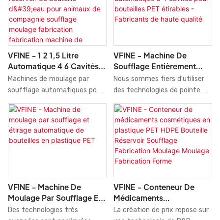
technologies les plus
machines de moulage par
d'application. Aujourd'hui, il est
D'eau Minérale / De
récentes. Nos machines sont
soufflage de haute qualité en
largement utilisé dans le
Boissons
particulièrement appréciées
Chine attache une grande
domaine des machines de
dans les domaines
importance à l'innovation
moulage par soufflage.
d'application suivants :
technologique dans le
VFINE - 1 2 1,5 Litre
VFINE - Machine De
moulage par étirage-
processus de recherche et
Automatique 4 6 Cavités
Soufflage Entièrement
soufflage-moulage
développement. Il peut être
Réservoir De Bouteille
Automatique À 4 Cavités
Machines de moulage par
Nous sommes fiers d'utiliser
entièrement automatique de
largement utilisé pour la
D'eau Pour Animaux De
Pour Bouteilles PET
soufflage automatiques pour
des technologies de pointe
bouteilles en PET
machine de moulage par
Compagnie Soufflage
Étirables - Fabricants De
bouteilles d'eau PET de 1,2 ou
pour la fabrication de notre
(10 empreintes).
soufflage. De plus, il est fait
Moulage Fabrication
Haute Qualité
1,5 litre, 4 ou 6 cavités,
machine de moulage par
d'un matériau respectueux de
Fabrication Machine De
fabrication et prix, fabriquées
soufflage. Celle-ci est
l'environnement, sûr et
Moulage
en Chine. Développées par des
largement utilisée et très
durable pour une utilisation à
équipes de recherche et
appréciée dans le secteur.
long terme.
développement
indépendantes, ces machines
offrent non seulement des
VFINE - Machine De
VFINE - Conteneur De
fonctionnalités performantes,
Moulage Par Soufflage Et
Médicaments
mais résolvent également les
Étirage Automatique De
Cosmétiques En Plastique
Des technologies très
La création de prix repose sur
problèmes qui ont longtemps
Bouteilles En Plastique
PET HDPE Bouteille