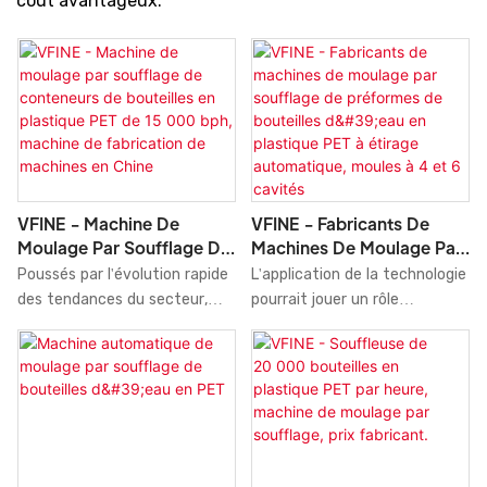
coût avantageux.
VFINE - Machine De
VFINE - Fabricants De
Moulage Par Soufflage De
Machines De Moulage Par
Conteneurs De Bouteilles
Soufflage De Préformes
Poussés par l'évolution rapide
L'application de la technologie
En Plastique PET De 15
De Bouteilles D'eau En
des tendances du secteur,
pourrait jouer un rôle
000 Bph, Machine De
Plastique PET À Étirage
nous avons constamment
important dans la
Fabrication De Machines
Automatique, Moules À 4
amélioré nos technologies de
détermination des
En Chine
Et 6 Cavités
fabrication. Grâce à ces
performances physiques et
propriétés éprouvées, notre
chimiques des machines de
machine de moulage par
fabrication de préformes de
soufflage de bouteilles et
bouteilles d'eau en PET
conteneurs en plastique PET
étirables automatiquement