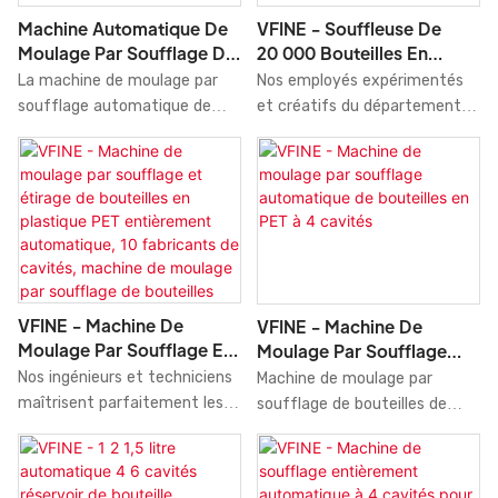
(15 000 bph) de haute qualité,
par soufflage (fabricants :
Machine Automatique De
VFINE - Souffleuse De
fabriquée en Chine, joue un
mouleuses à 4 ou 6 cavités,
Moulage Par Soufflage De
20 000 Bouteilles En
rôle important dans le secteur
prix de vente : usine
Bouteilles D'eau En PET
Plastique PET Par Heure,
La machine de moulage par
Nos employés expérimentés
des machines de moulage par
entièrement automatisée
Machine De Moulage Par
soufflage automatique de
et créatifs du département
soufflage.
servo-commandée). Dans des
Soufflage, Prix Fabricant.
réservoirs d'eau PET de Vfine
R&D travaillent sans relâche à
domaines tels que les
Machine intègre une
l'amélioration et au
machines de moulage par
technologie de soufflage-
développement des
soufflage, ce produit est
étirage avancée en deux
technologies. Grâce à une
largement utilisé et possède
étapes.
meilleure utilisation de ces
un large éventail
technologies, les
d'applications potentielles.
performances et la qualité de
la machine de soufflage de
VFINE - Machine De
VFINE - Machine De
bouteilles en plastique PET de
Moulage Par Soufflage Et
Moulage Par Soufflage
20 000 bouteilles par heure
Étirage De Bouteilles En
Automatique De Bouteilles
Nos ingénieurs et techniciens
Machine de moulage par
(fabrication chinoise) sont
Plastique PET Entièrement
En PET À 4 Cavités
maîtrisent parfaitement les
soufflage de bouteilles de
garanties. Les recherches
Automatique, 10
dernières avancées
réservoir d'eau de préforme
approfondies menées sur ce
Fabricants De Cavités,
technologiques. Nous avons
en PET automatique à 4
produit ont permis d'élargir
Machine De Moulage Par
adopté avec succès les
cavités, fabricants de
progressivement son champ
Soufflage De Bouteilles