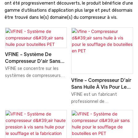
ont été progressivement découverts, le produit bénéficie d'une
gamme d'utilisations d'application plus large et peut désormais
être trouvé dans le(s) domaine(s) du compresseur à vis.
VFINE - Système De
Compresseur D'air Sans
Huile Pour Bouteilles PET
VFINE se concentre sur les
systèmes de compresseurs
Vfine - Compresseur D'air
d'air sans huile, une solution
Sans Huile À Vis Pour Le
innovante et efficace pour la
Soufflage De Bouteilles En
VFINE est un fabricant
fabrication de bouteilles en
PET
professionnel de
PET. Grâce à sa technologie
compresseurs d'air sans huile
avancée de compresseur sans
en Chine. Le compresseur d'air
huile, ce système fournit un
sans huile à vis est une
air comprimé propre et de
solution performante et
haute qualité, prévenant ainsi
économique pour le soufflage