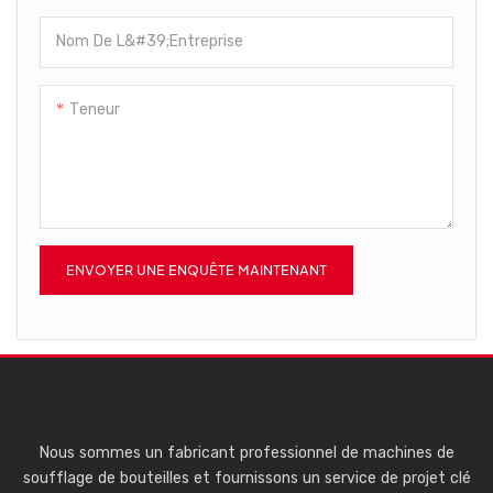
large et se retrouve
être appliqué au compresseur
Ses performances supérieures
désormais dans le domaine
à vis.
sont dues à l'utilisation de
Nom De L&#39;entreprise
des compresseurs à vis.
matériaux de première
qualité.
Teneur
ENVOYER UNE ENQUÊTE MAINTENANT
Nous sommes un fabricant professionnel de machines de
soufflage de bouteilles et fournissons un service de projet clé