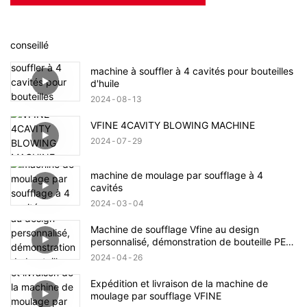
conseillé
machine à souffler à 4 cavités pour bouteilles
d'huile
2024
08
13
VFINE 4CAVITY BLOWING MACHINE
2024
07
29
machine de moulage par soufflage à 4
cavités
2024
03
04
Machine de soufflage Vfine au design
personnalisé, démonstration de bouteille PET
en plastique
2024
04
26
Expédition et livraison de la machine de
moulage par soufflage VFINE