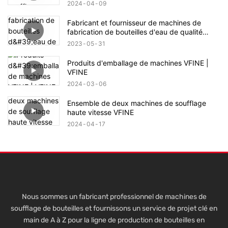
2024
04
09
Fabricant et fournisseur de machines de
fabrication de bouteilles d'eau de qualité
supérieure - Usine Vfine
2023
05
31
Produits d'emballage de machines VFINE |
VFINE
2024
03
06
Ensemble de deux machines de soufflage
haute vitesse VFINE
2024
04
17
Nous sommes un fabricant professionnel de machines de
soufflage de bouteilles et fournissons un service de projet clé en
main de A à Z pour la ligne de production de bouteilles en