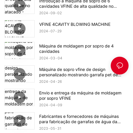
Introdução à máquina de sopro de 6
cavidades VFINE de alta qualidade no
atacado - Zhongshan Vfine Machinery Co.,
2024
09
02
Ltd
VFINE 4CAVITY BLOWING MACHINE
2024
07
29
Máquina de moldagem por sopro de 4
cavidades
2024
03
04
Máquina de sopro vfine de design
personalizado mostrando garrafa pet de
plástico
2024
04
26
Envio e entrega da máquina de moldagem
por sopro VFINE
2024
04
09
Fabricantes e fornecedores de máquinas
para fabricação de garrafas de água da
melhor qualidade - vfine Factory
2023
05
31