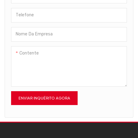
de Óleo para Garrafas Pet,
suas necessidades industriais.
investimento para qualquer
com Pistão de Parafuso Sem
instalação industrial.
Telefone
Óleo e Laser Portátil. Seu valor
pode ser encontrado em uma
ampla gama de campos de
Nome Da Empresa
aplicação, como
Compressores de Parafuso.
Contente
ENVIAR INQUÉRITO AGORA