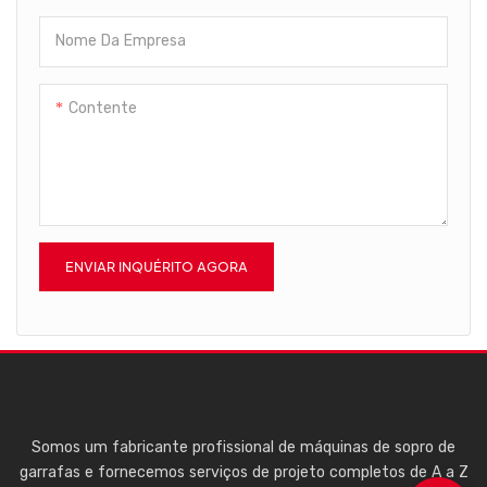
pode ser encontrado no setor
pode ser aplicado ao
tecnologia, o sistema de
de compressores de parafuso.
compressor de parafuso.
compressor de ar isento de
Nome Da Empresa
óleo tipo parafuso para
fabricação de garrafas PET
Contente
conquista cada vez mais a
preferência dos clientes. E a
utilização de materiais da
mais alta qualidade contribui
para seu desempenho
superior.
ENVIAR INQUÉRITO AGORA
Somos um fabricante profissional de máquinas de sopro de
garrafas e fornecemos serviços de projeto completos de A a Z