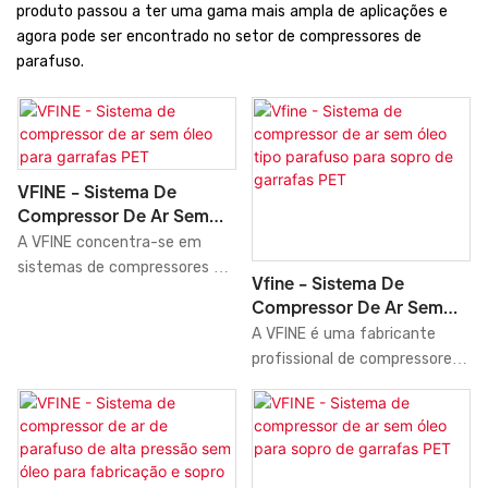
produto passou a ter uma gama mais ampla de aplicações e
agora pode ser encontrado no setor de compressores de
parafuso.
VFINE - Sistema De
Compressor De Ar Sem
Óleo Para Garrafas PET
A VFINE concentra-se em
sistemas de compressores de
Vfine - Sistema De
ar isentos de óleo como uma
Compressor De Ar Sem
solução inovadora e eficiente
Óleo Tipo Parafuso Para
A VFINE é uma fabricante
para a fabricação de garrafas
Sopro De Garrafas PET
profissional de compressores
PET. Com sua avançada
de ar isentos de óleo na China.
tecnologia de compressores
O sistema de compressor de
isentos de óleo, este sistema
ar isento de óleo tipo
fornece ar comprimido limpo e
parafuso é uma solução de
de alta qualidade, prevenindo
alto desempenho e custo-