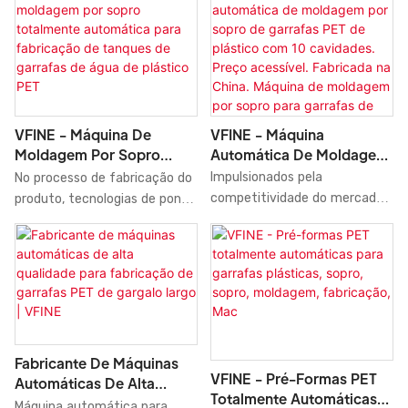
projetada para acompanhar as
Realizamos diversos testes
no mercado. Desenvolvemos
últimas tendências e ter um
para aperfeiçoar as
máquinas de sopro para
visual único.
tecnologias e tornar o
garrafas plásticas pet,
processo de fabricação mais
moldagem, moldagem e
ágil. Atualmente, o produto é
fabricação de máquinas
ideal para a aplicação em
agrícolas, com servofreio
VFINE - Máquina
VFINE - Máquina De
máquinas de moldagem por
completo, preço de venda na
Automática De Moldagem
Moldagem Por Sopro
sopro.
China, combinando matérias-
Por Sopro De Garrafas
Totalmente Automática
Impulsionados pela
No processo de fabricação do
primas de alta qualidade com
PET De Plástico Com 10
Para Fabricação De
competitividade do mercado,
produto, tecnologias de ponta
desempenho excelente e
Cavidades. Preço
Tanques De Garrafas De
aprimoramos nossas
são necessariamente
estável. Desta forma,
Acessível. Fabricada Na
Água De Plástico PET
tecnologias e nos tornamos
utilizadas. O escopo de
garantimos que este produto
China. Máquina De
especialistas em utilizá-las
aplicação do produto foi
possui múltiplas
Moldagem Por Sopro Para
para fabricar o produto. Ficou
ampliado consideravelmente à
funcionalidades. Além disso,
Garrafas De Água
comprovado que o produto
medida que suas vantagens
sua aparência única e
Mineral/bebidas.
pode ser usado na área de
foram sendo descobertas. No
atraente o torna altamente
aplicação de máquinas de
setor de máquinas de
diferenciado de outros
Fabricante De Máquinas
moldagem por sopro e possui
moldagem por sopro, nossa
produtos similares.
VFINE - Pré-Formas PET
Automáticas De Alta
um amplo potencial de
Máquina de Moldagem por
Totalmente Automáticas
Qualidade Para
Máquina automática para
aplicação.