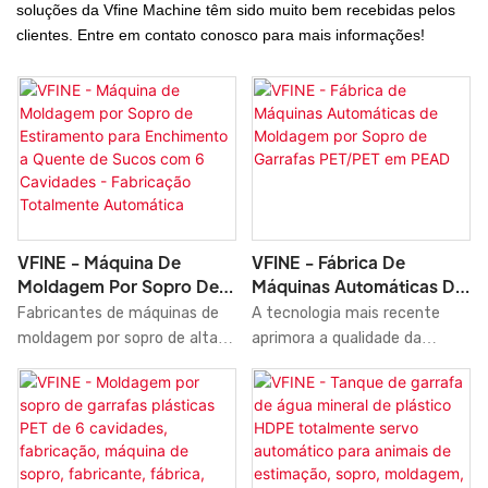
soluções da Vfine Machine têm sido muito bem recebidas pelos
clientes. Entre em contato conosco para mais informações!
VFINE - Máquina De
VFINE - Fábrica De
Moldagem Por Sopro De
Máquinas Automáticas De
Estiramento Para
Moldagem Por Sopro De
Fabricantes de máquinas de
A tecnologia mais recente
Enchimento A Quente De
Garrafas PET/PET Em
moldagem por sopro de alta
aprimora a qualidade da
Sucos Com 6 Cavidades -
PEAD
velocidade para enchimento a
Máquina Automática de
Fabricação Totalmente
quente de sucos com 6
Moldagem por Sopro de
Automática
cavidades. Comparada a
Garrafas de Plástico PET
produtos similares no
HDPE, totalmente
mercado, esta máquina
automatizada, fabricada por