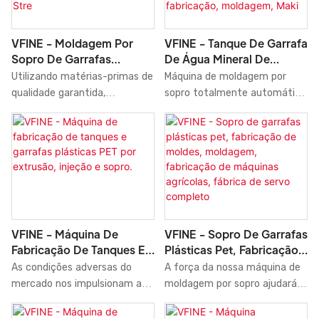
apresenta vantagens
fabricantes de máquinas de
incomparáveis ​​em termos de
moldagem por sopro. Assim, o
desempenho, qualidade,
produto já é utilizado em uma
VFINE - Moldagem Por
VFINE - Tanque De Garrafa
aparência, etc., e goza de boa
ampla variedade de
Sopro De Garrafas
De Água Mineral De
reputação no mercado.
aplicações, como máquinas de
Plásticas PET De 6
Plástico HDPE Totalmente
Utilizando matérias-primas de
Máquina de moldagem por
moldagem por sopro.
Cavidades, Fabricação,
Servo Automático Para
qualidade garantida,
sopro totalmente automática
Máquina De Sopro,
Animais De Estimação,
tecnologias de ponta e
com servo motor para
Fabricante, Fábrica, Stre
Sopro, Moldagem,
máquinas modernas,
fabricação de tanques de
Fabricação, Moldagem,
garantimos que a máquina de
garrafas de água mineral em
Maki
sopro para moldagem por
plástico HDPE para PET. Preço
sopro de garrafas plásticas
para venda. A Molder Systems
PET de 6 cavidades,
Price apresenta uma
fabricação, fabricante,
combinação de inovações
fábrica, preço superior, custo,
revolucionárias. Além disso,
VFINE - Máquina De
VFINE - Sopro De Garrafas
água, refrigerante, remédios,
nossos engenheiros
Fabricação De Tanques E
Plásticas Pet, Fabricação
cosméticos, seja feita com
profissionais e experientes
Garrafas Plásticas PET Por
De Moldes, Moldagem,
As condições adversas do
A força da nossa máquina de
perfeição. Ela possui muitos
podem criar soluções
Extrusão, Injeção E Sopro.
Fabricação De Máquinas
mercado nos impulsionam a
moldagem por sopro ajudará a
recursos excelentes. Além
personalizadas para auxiliar no
Agrícolas, Fábrica De
aprimorar nossa
aumentar nossas vendas e
disso, a máquina de sopro foi
projeto.
Servo Completo
competitividade tecnológica.
aumentar nossa popularidade