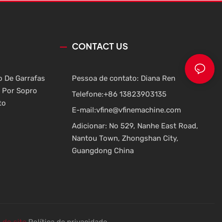
totalmente automáticas com 10 cavidades,
m por sopro
fabricada por nossa fábrica.
r as últimas
design
CONTACT US
o De Garrafas
Pessoa de contato: Diana Ren
 Por Sopro
Telefone:
+86 13823903135
to
E-mail:
vfine@vfinemachine.com
Adicionar: No 529, Nanhe East Road,
Nantou Town, Zhongshan City,
Guangdong China