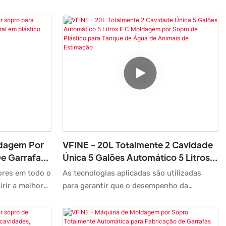
avançada de
controle de precisão que garantem
 etapas.
qualidade consistente do produto e
reduzem o desperdício de material. A
máquina opera em altas velocidades,
aumentando significativamente a produção
e minimizando a intervenção manual para
aumentar a eficiência e reduzir os custos de
mão de obra.
ldagem Por
VFINE - 20L Totalmente 2 Cavidade
De Garrafas
Única 5 Galões Automático 5 Litros
tico PET
IFC Moldagem Por Sopro De
ores em todo o
As tecnologias aplicadas são utilizadas
Plástico Para Tanque De Água De
irir a melhor
para garantir que o desempenho da
Animais De Estimação
pro para
Máquina de Moldagem por Sopro
ua mineral em
Automática de 20L com 2 Cavidades
e de 9000
Simples para Tanques de Água de 5 Galões