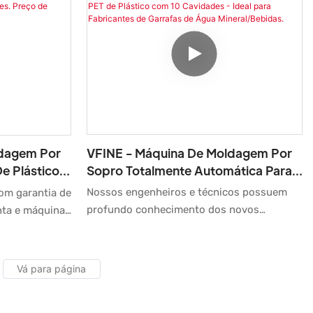
te automática.
e Tampas de Garrafas de Plástico IFC seja
radores a
estável. Seu escopo de aplicação é amplo o
ferecem preços
suficiente para abranger o(s) campo(s) de
 Facilitamos e
Máquinas de Moldagem por Sopro.
essoas aos
sam.
VFINE - Máquina De Moldagem Por
ldagem Por
Sopro Totalmente Automática Para
e Plástico
Fabricação De Garrafas PET De
Automática,
Nossos engenheiros e técnicos possuem
om garantia de
Plástico Com 10 Cavidades - Ideal
es. Preço
profundo conhecimento dos novos
nta e máquinas
Para Fabricantes De Garrafas De
desenvolvimentos tecnológicos. Até o
cação perfeita
Água Mineral/Bebidas.
momento, temos adotado as tecnologias
 Sopro
atualizadas com maturidade. É uma
otes de
máquina popular na área de aplicação de
dades. Ela
moldagem por sopro de garrafas PET
elentes. Além