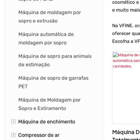
cosmético e
Máquina para fabricação de
e muito mais
Máquina de moldagem por
garrafas plásticas
sopro e extrusão
Na VFINE, o
oferecer qua
Máquina automática de
Escolha a VF
moldagem por sopro
Máquina de sopro para animais
de estimação
Máquina de sopro de garrafas
PET
Máquina de Moldagem por
Sopro e Estiramento
+
Máquina de enchimento
Máquina D
+
Compressor de ar
Máquina de enchimento de
Totalment