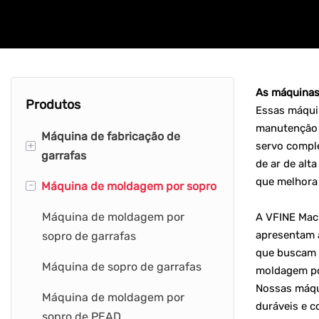
As máquinas
Produtos
Essas máquin
manutenção 
Máquina de fabricação de
+
servo comple
garrafas
de ar de alt
que melhora 
-
Máquina de moldagem por sopro
Máquina de fabricação de
garrafas pet
Máquina de moldagem por
A VFINE Mac
apresentam a
Máquina de fabricação de
sopro de garrafas
que buscam 
garrafas de água
Máquina de sopro de garrafas
moldagem por
Máquina para fabricação de
Nossas máqui
Máquina de moldagem por
garrafas de PEAD
duráveis ​​e
sopro de PEAD