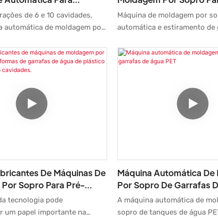
ET De Plástico Com 6 A 10
Fabricação De Garrafas
ações de 6 e 10 cavidades,
Máquina de moldagem por so
.
Água, Totalmente Em Pl
a automática de moldagem por
automática e estiramento de
Tecnologia De Estiramen
rafas PET adota a tecnologia
de plástico, totalmente fabri
Automático.
 de sopro por estiramento em
fabricantes de máquinas para
alto volume de vendas permit
empresas abram novos merc
estabeleçam e consolidem ba
ecológicas, mantendo assim 
competitividade a longo praz
o produto apresenta uma co
inovações revolucionárias. A
aplicada visa atender melho
do mercado.
abricantes De Máquinas De
Máquina Automática De
Por Sopro Para Pré-
Por Sopro De Garrafas 
 Garrafas De Água De
da tecnologia pode
A máquina automática de mo
PET Com 4 Ou 6 Cavidades.
 um papel importante na
sopro de tanques de água PE