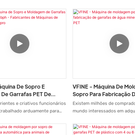
o do desempenho físico e
Machine integra tecnologia 
abricantes de máquinas de
sopro e estiramento em duas
r sopro de pré-formas de
m estiramento automático,
avidades, totalmente servo-
e disponíveis para venda. Em
a de máquinas de moldagem
o produto é amplamente
possui uma vasta gama de
otenciais.
áquina De Sopro E
VFINE - Máquina De Mo
De Garrafas PET De
Sopro Para Fabricação 
h - Fabricantes De
De Água Mineral Em Plás
ientes e criativos funcionários
Existem milhões de comprad
De Moldagem E Sopro
trabalhado arduamente para
mundo interessados ​​em adqu
desenvolver tecnologias. Graças
máquina de moldagem por so
lização da tecnologia, o
fabricação de garrafas de ág
e a qualidade da Máquina
plástico PET, com capacidad