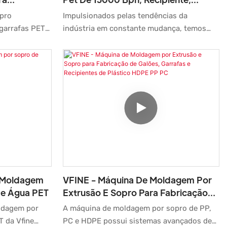
 PET De
Moldagem Por Sopro, Máquina De
pro
Impulsionados pelas tendências da
ástico E Com
Moldagem, Fabricação De Máquinas
 garrafas PET
indústria em constante mudança, temos
to
Na China
cada por
aprimorado e modernizado nossas
 tanques. O
tecnologias de fabricação. Com essas
e que as
propriedades comprovadas, a Máquina de
ados e
Moldagem por Sopro para Garrafas e
rreiras
Tanques de Plástico PET de 15.000 bph,
uma forte
fabricada na China com alta qualidade,
o. Além disso,
desempenha um papel importante no setor
mbinação de
de máquinas de moldagem por sopro.
 tecnologia
r às demandas
 Moldagem
VFINE - Máquina De Moldagem Por
De Água PET
Extrusão E Sopro Para Fabricação
De Galões, Garrafas E Recipientes
ldagem por
A máquina de moldagem por sopro de PP,
De Plástico HDPE PP PC
T da Vfine
PC e HDPE possui sistemas avançados de