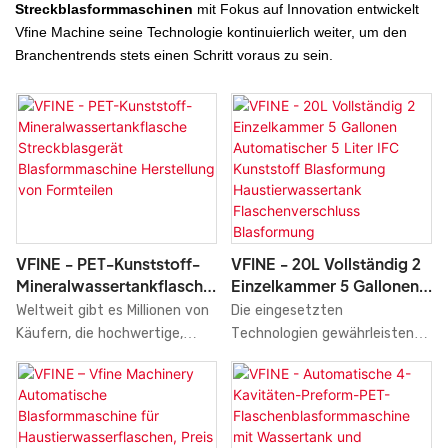
Streckblasformmaschinen
mit Fokus auf Innovation entwickelt
Vfine Machine seine Technologie kontinuierlich weiter, um den
Branchentrends stets einen Schritt voraus zu sein.
VFINE - PET-Kunststoff-
VFINE - 20L Vollständig 2
Mineralwassertankflasche
Einzelkammer 5 Gallonen
Streckblasgerät
Automatischer 5 Liter IFC
Weltweit gibt es Millionen von
Die eingesetzten
Blasformmaschine
Kunststoff Blasformung
Käufern, die hochwertige,
Technologien gewährleisten
Herstellung Von
Haustierwassertank
vollautomatische
ein stabiles Preis-Leistungs-
Formteilen
Flaschenverschluss
Streckblasmaschinen für
Verhältnis für die
Blasformung
Mineralwasserflaschen aus
automatische 20-Liter-IFC-
Kunststoff für Haustiere mit
Blasformmaschine (2