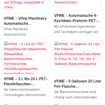
9000 Flaschen pro Stunde
Einzelkavitäten, 5 Gallonen, 5
kaufen möchten. VFINE hat
Liter) für PET-Wassertanks
Käufern stets geholfen,
und Flaschenverschlüsse. Ihr
VFINE - Automatische 4-
Anbieter zu finden, die ihnen
Anwendungsbereich ist breit
VFINE – Vfine Machinery
Kavitäten-Preform-PET-
budgetgerechte Preise
gefächert und deckt das
Automatische
Flaschenblasformmaschin
Mit erfahrenen Ingenieuren
anbieten. Wir bieten einfache
gesamte Feld der
Blasformmaschine Für
Vfine Machinery
E Mit Wassertank Und
und Technikern verfügen wir
und bessere Möglichkeiten,
Blasformmaschinen ab.
Haustierwasserflaschen,
Automatische
Streckfunktion
über die Kompetenz,
das optimale Produkt für ihre
Preis Auf Anfrage,
Blasformmaschine für
Technologien zu optimieren
Bedürfnisse zu finden.
Hergestellt In China
Wassertankflaschen für
und weiterzuentwickeln. Die
Haustiere, Preis zu verkaufen.
vielseitigen Funktionen der
Hergestellt in China, ist das
automatischen
Produkt der vereinten
Blasformmaschine mit vier
Anstrengungen und des
Kavitäten und Wassertank
Wissens aller erfahrenen
(für PET-Flaschen) erweisen
Mitarbeiter. Die
VFINE – 5 L Bis 20 L PET-
sich als äußerst nützlich im
VFINE - 5 Gallonen 20 Liter
Blasformmaschine wird mit
Plastikflaschen-
Bereich der Blasformtechnik.
Pet-Flasche
garantierter Qualität
Wassertank, Blasgebläse,
Wir haben kontinuierlich
Blasformmaschine Preis
Die Blasformmaschine wird
Blasformmaschine,
hergestellt und von
Technologien übernommen,
Made In China 5L 10L 15L
streng nach internationalen
Formmaschine,
autorisierten Institutionen
die wir von bekannten Marken
20L 5 Gallonen
Standards gefertigt. Die von
Herstellungsmaschine,
zertifiziert. Sie verfügt über