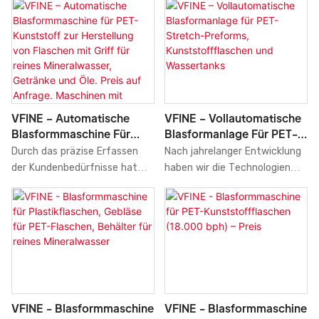
gelernt oder selbst entwickelt
Blasformmaschine
innovativen Designern
Hergestellt In China,
multifunktionale und
haben, um das Produkt
entworfene und von
Herstellerpreis 5 L, 10 L, 15
praktische Funktionen, die den
herzustellen. Mit der
Qualitätskontrolleuren
L, 20 L, 5 Gallonen,
Kunden Vorteile bieten.
Verbesserung und Aufrüstung
kontrollierte 5-Gallonen-20-
Blasformmaschine
der Produktfunktionen hat
Liter-PET-Flaschen-
sich die Herstellungsmaschine
Blasformmaschine „Made in
für 5- bis 20-Liter-PET-
China“ besticht durch ihr
VFINE – Automatische
VFINE – Vollautomatische
Plastikflaschen-Wassertanks,
attraktives Erscheinungsbild
Blasformmaschine Für
Blasformanlage Für PET-
Blasformmaschinen,
und ihre Langlebigkeit. Mit
PET-Kunststoff Zur
Stretch-Preforms,
Formmaschinen, Made in
Durch das präzise Erfassen
Nach jahrelanger Entwicklung
diesen hervorragenden
Herstellung Von Flaschen
Kunststoffflaschen Und
China, zum Herstellerpreis, im
der Kundenbedürfnisse hat
haben wir die Technologien
Eigenschaften bietet sie dem
Mit Griff Für Reines
Wassertanks
Bereich der 5-, 10-, 15-, 20-
unsere automatische
eingeführt und verbessert, um
Benutzer hohen Komfort.
Mineralwasser, Getränke
und 5-Gallonen-
Blasformmaschine für
den Fertigungsprozess
Und Öle. Preis Auf
Blasformmaschinen als sehr
Kunststoff-PET-Flaschen
effizienter zu gestalten. Da
Anfrage. Maschinen Mit
nützlich erwiesen.
(auch für Mineralwasser,
immer mehr Produktvorteile
Servosystem.
Getränke und Öle) mit
entdeckt wurden, findet die
Blasformmaschine.
Servosystem die
vollautomatische
Unterstützung und das Lob
Blasformanlage für PET-
der meisten Kunden auf dem
Stretch-Preforms (2,5–10
VFINE - Blasformmaschine
VFINE - Blasformmaschine
Markt gefunden.
Liter, 3000 bph) ein breiteres