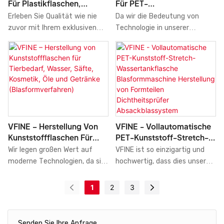
Für Plastikflaschen,
Für PET-
Anwendungsgebiete sind
Anwendungsspektrum und ist
Gebläse Für PET-Flaschen,
Kunststoffflaschen
Erleben Sie Qualität wie nie
Da wir die Bedeutung von
unter anderem
nun auch im Bereich der
Behälter Für Reines
(18.000 Bph) – Preis
zuvor mit Ihrem exklusiven
Technologie in unserer
Blasformmaschinen.
Flaschenblasmaschinen zu
Mineralwasser
Sortiment an
technologiegetriebenen
finden.
Blasformmaschinen für
Geschäftswelt erkannt haben,
Plastikflaschen und
haben wir unsere bestehenden
Formgebungsmaschinen für
Technologien innovativ
PET-Flaschen, reines
weiterentwickelt und
Mineralwasser, Tankbehälter,
verbessert. In unserem
Getränke, Kosmetika,
Unternehmen kommen nun
Reinigungsmittel, Limonaden
fortschrittliche Technologien
VFINE – Herstellung Von
VFINE - Vollautomatische
und Erfrischungsgetränke, die
im Fertigungsprozess zum
Kunststoffflaschen Für
PET-Kunststoff-Stretch-
Ihnen von den besten
Einsatz. Dank dieser
Tierbedarf, Wasser, Säfte,
Wassertankflasche
Wir legen großen Wert auf
VFINE ist so einzigartig und
Herstellern und Lieferanten
bewährten Vorteile erfreut
Kosmetik, Öle Und
Blasformmaschine
moderne Technologien, da sie
hochwertig, dass dies unsere
angeboten werden. Wir bieten
sich unsere in China
Getränke
Herstellung Von
die Arbeitseffizienz steigern
strikte Einhaltung
verschiedene Arten von
hergestellte
(Blasformverfahren)
Formteilen
und die Qualität unserer
internationaler Regeln und
1
2
3
Flaschenblasmaschinen an, die
Blasformmaschine für PET-
Dichtheitsprüfer
Blasformmaschinen (18.000
Fertigungsstandards
für unterschiedliche
Kunststoffflaschen mit einer
Absackblassystem
bph, hergestellt in China)
widerspiegelt. Die
Anwendungen eingesetzt
Kapazität von 18.000
Preisausrüstung
sicherstellen. Sie erfreuen sich
vollautomatische
werden können.
Flaschen pro Stunde großer
Senden Sie Ihre Anfrage