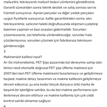
maliyetini, teknisyenin maliyet tedavi yöntemini görebilirsiniz.
Garanti süresinden sonra teknik destek ve satış sonrası servis
hizmeti sunuyoruz. Aşınan parçalar ve diğer yedek parçaları
uygun fiyatlarla sunuyoruz; kalite garantisinden sonra, alıcı
teknisyenimiz, satıcının talebi doğrultusunda ekipmanı çalıştırıp
bakımını yapmalı ve bazı arızaları gidermelidir. Sorunları
çözemezseniz, sizi telefonla yönlendireceğiz; sorunlar hala
çözülemiyorsa, sorunları çözmek için fabrikanıza teknisyen
göndereceğiz.
3
Makinenizin kalitesi nasıl?
Ar-Ge mühendisimiz, PET Şişe pazarında bol deneyime sahip olan
birinci nesil otomatik doğrusal PET şişe üfleme makinesi için
2001'den beri PET üfleme makinesini tasarlamaya ve geliştirmeye
başladı, makine detay tasarımını ve makine kalitesini geliştirmeye
devam ediyoruz, şu ana kadar birçok dünyaca ünlü marka ile
başarılı bir işbirliğine sahibiz, bu da bizi makine performansı için
ilerlemeye devam ettiriyor ve makine kalitemiz için çok ciddi
kontrol sahibi olmamızı sağlıyor.
4