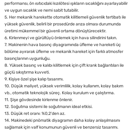
performansı, ön ısıtıcıdaki kızılötesi ışıkların sıcaklığını ayarlayabilir
ve uygun sıcaklık ve nemi sabit tutabilir.
5. Her mekanik harekette otomatik kilitlemeli güvenlik tertibatı ile
yüksek güvenlik, belirli bir prosedürde arıza olması durumunda
üretimi mükemmel bir güvenli ortama dönüştürecektir.
6. Kirlenmeyi ve gürültüyü önlemek için hava silindirini takın.
7. Makinenin hava basınç diyagramında üfleme ve hareketi üç
bölüme ayırarak üfleme ve mekanik hareket için farklı atmosfer
basınçlarının uygunluğu.
8. Yüksek basınç ve kalıbı kilitlemek için çift krank bağlantıları ile
güçlü sıkıştırma kuvveti.
9. Kişiye özel şişe kalıp tasarımı.
10. Düşük maliyet, yüksek verimlilik, kolay kullanım, kolay bakım
vb., otomatik teknolojik süreç. Kolay kurulum ve çalıştırma.
11. Şişe gövdesinde kirlenme önlenir.
12. Soğutma sistemi ile soğutmanın ideal etkisi.
13. Düşük ret oranı: %0,2'den az.
14. Makinedeki pnömatik diyagramın daha kolay anlaşılmasını
sağlamak için valf konumunun güvenli ve benzersiz tasarımı.