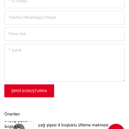
E-Posta
Telefon/WhatsApp/Skype
Firma Adı
Içerik
ŞIMDI SORUŞTURMA
Önerilen
yağ şişesi 4 boşluklu üfleme makinesi