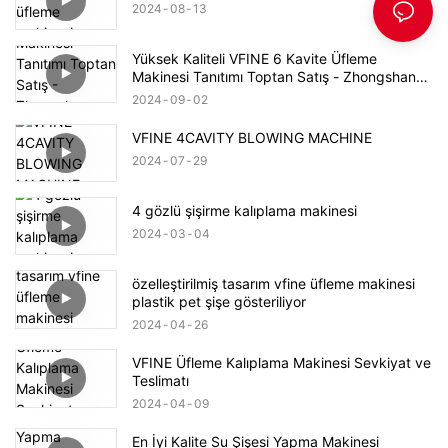
2024
08
13
Yüksek Kaliteli VFINE 6 Kavite Üfleme
Makinesi Tanıtımı Toptan Satış - Zhongshan
Vfine Machinery Co., Ltd
2024
09
02
VFINE 4CAVITY BLOWING MACHINE
2024
07
29
4 gözlü şişirme kalıplama makinesi
2024
03
04
özelleştirilmiş tasarım vfine üfleme makinesi
plastik pet şişe gösteriliyor
2024
04
26
VFINE Üfleme Kalıplama Makinesi Sevkiyat ve
Teslimatı
2024
04
09
En İyi Kalite Su Şişesi Yapma Makinesi