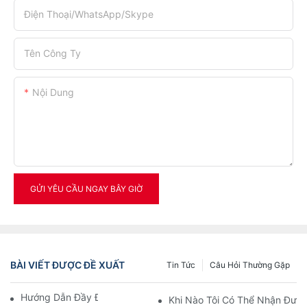
Điện Thoại/WhatsApp/Skype
Tên Công Ty
Nội Dung
GỬI YÊU CẦU NGAY BÂY GIỜ
BÀI VIẾT ĐƯỢC ĐỀ XUẤT
Tin Tức
Câu Hỏi Thường Gặp
Hướng Dẫn Đầy Đủ Về Máy Thổi PET
Khi Nào Tôi Có Thể Nhận Đượ