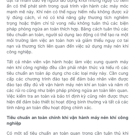
đặt ra nhằm bảo vệ người lao động khỏi những nguy cơ tiềm
ẩn có thể phát sinh trong quá trình vận hành các máy móc
mạnh mẽ này. Khí nén có thể nguy hiểm nếu không được xử
lý đúng cách, vì nó có khả năng gây thương tích nghiêm
trọng hoặc thậm chí tử vong nếu không tuân thủ các biện
pháp phòng ngừa an toàn thích hợp. Bằng cách tuân thủ các
tiêu chuẩn an toàn, người sử dụng lao động có thể tạo ra một
môi trường làm việc an toàn hơn và giảm thiểu nguy cơ tai
nạn và thương tích liên quan đến việc sử dụng máy nén khí
công nghiệp.
Tất cả nhân viên vận hành hoặc làm việc xung quanh máy
nén khí công nghiệp đều cần phải nhận thức và hiểu rõ các
tiêu chuẩn an toàn áp dụng cho các loại máy này. Cần cung
cấp các chương trình đào tạo để đảm bảo nhân viên được
đào tạo đầy đủ về vận hành máy nén khí an toàn và nắm rõ
các rủi ro cũng như biện pháp phòng ngừa an toàn liên quan.
Việc kiểm tra an toàn và bảo trì định kỳ cũng nên được thực
hiện để đảm bảo thiết bị hoạt động bình thường và tất cả các
tính năng an toàn đều hoạt động chính xác.
Tiêu chuẩn an toàn chính khi vận hành máy nén khí công
nghiệp
Có một số tiêu chuẩn an toàn quan trọng cần tuân thủ khi