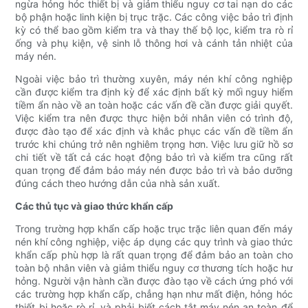
ngừa hỏng hóc thiết bị và giảm thiểu nguy cơ tai nạn do các
bộ phận hoặc linh kiện bị trục trặc. Các công việc bảo trì định
kỳ có thể bao gồm kiểm tra và thay thế bộ lọc, kiểm tra rò rỉ
ống và phụ kiện, vệ sinh lỗ thông hơi và cánh tản nhiệt của
máy nén.
Ngoài việc bảo trì thường xuyên, máy nén khí công nghiệp
cần được kiểm tra định kỳ để xác định bất kỳ mối nguy hiểm
tiềm ẩn nào về an toàn hoặc các vấn đề cần được giải quyết.
Việc kiểm tra nên được thực hiện bởi nhân viên có trình độ,
được đào tạo để xác định và khắc phục các vấn đề tiềm ẩn
trước khi chúng trở nên nghiêm trọng hơn. Việc lưu giữ hồ sơ
chi tiết về tất cả các hoạt động bảo trì và kiểm tra cũng rất
quan trọng để đảm bảo máy nén được bảo trì và bảo dưỡng
đúng cách theo hướng dẫn của nhà sản xuất.
Các thủ tục và giao thức khẩn cấp
Trong trường hợp khẩn cấp hoặc trục trặc liên quan đến máy
nén khí công nghiệp, việc áp dụng các quy trình và giao thức
khẩn cấp phù hợp là rất quan trọng để đảm bảo an toàn cho
toàn bộ nhân viên và giảm thiểu nguy cơ thương tích hoặc hư
hỏng. Người vận hành cần được đào tạo về cách ứng phó với
các trường hợp khẩn cấp, chẳng hạn như mất điện, hỏng hóc
thiết bị hoặc rò rỉ, và phải biết cách tắt máy nén an toàn để