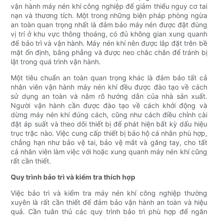
vận hành máy nén khí công nghiệp để giảm thiểu nguy cơ tai
nạn và thương tích. Một trong những biện pháp phòng ngừa
an toàn quan trọng nhất là đảm bảo máy nén được đặt đúng
vị trí ở khu vực thông thoáng, có đủ không gian xung quanh
để bảo trì và vận hành. Máy nén khí nên được lắp đặt trên bề
mặt ổn định, bằng phẳng và được neo chắc chắn để tránh bị
lật trong quá trình vận hành.
Một tiêu chuẩn an toàn quan trọng khác là đảm bảo tất cả
nhân viên vận hành máy nén khí đều được đào tạo về cách
sử dụng an toàn và nắm rõ hướng dẫn của nhà sản xuất.
Người vận hành cần được đào tạo về cách khởi động và
dừng máy nén khí đúng cách, cũng như cách điều chỉnh cài
đặt áp suất và theo dõi thiết bị để phát hiện bất kỳ dấu hiệu
trục trặc nào. Việc cung cấp thiết bị bảo hộ cá nhân phù hợp,
chẳng hạn như bảo vệ tai, bảo vệ mắt và găng tay, cho tất
cả nhân viên làm việc với hoặc xung quanh máy nén khí cũng
rất cần thiết.
Quy trình bảo trì và kiểm tra thích hợp
Việc bảo trì và kiểm tra máy nén khí công nghiệp thường
xuyên là rất cần thiết để đảm bảo vận hành an toàn và hiệu
quả. Cần tuân thủ các quy trình bảo trì phù hợp để ngăn