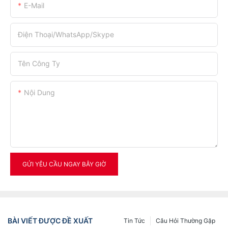
E-Mail
Điện Thoại/WhatsApp/Skype
Tên Công Ty
Nội Dung
GỬI YÊU CẦU NGAY BÂY GIỜ
BÀI VIẾT ĐƯỢC ĐỀ XUẤT
Tin Tức
Câu Hỏi Thường Gặp