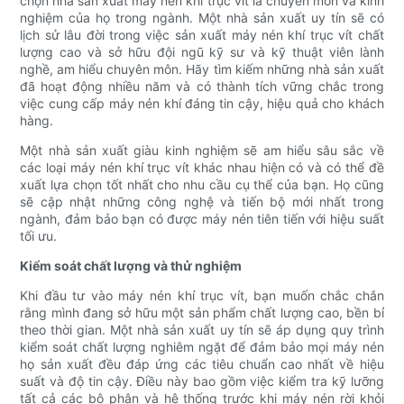
chọn nhà sản xuất máy nén khí trục vít là chuyên môn và kinh
nghiệm của họ trong ngành. Một nhà sản xuất uy tín sẽ có
lịch sử lâu đời trong việc sản xuất máy nén khí trục vít chất
lượng cao và sở hữu đội ngũ kỹ sư và kỹ thuật viên lành
nghề, am hiểu chuyên môn. Hãy tìm kiếm những nhà sản xuất
đã hoạt động nhiều năm và có thành tích vững chắc trong
việc cung cấp máy nén khí đáng tin cậy, hiệu quả cho khách
hàng.
Một nhà sản xuất giàu kinh nghiệm sẽ am hiểu sâu sắc về
các loại máy nén khí trục vít khác nhau hiện có và có thể đề
xuất lựa chọn tốt nhất cho nhu cầu cụ thể của bạn. Họ cũng
sẽ cập nhật những công nghệ và tiến bộ mới nhất trong
ngành, đảm bảo bạn có được máy nén tiên tiến với hiệu suất
tối ưu.
Kiểm soát chất lượng và thử nghiệm
Khi đầu tư vào máy nén khí trục vít, bạn muốn chắc chắn
rằng mình đang sở hữu một sản phẩm chất lượng cao, bền bỉ
theo thời gian. Một nhà sản xuất uy tín sẽ áp dụng quy trình
kiểm soát chất lượng nghiêm ngặt để đảm bảo mọi máy nén
họ sản xuất đều đáp ứng các tiêu chuẩn cao nhất về hiệu
suất và độ tin cậy. Điều này bao gồm việc kiểm tra kỹ lưỡng
tất cả các bộ phận và hệ thống trước khi máy nén rời khỏi