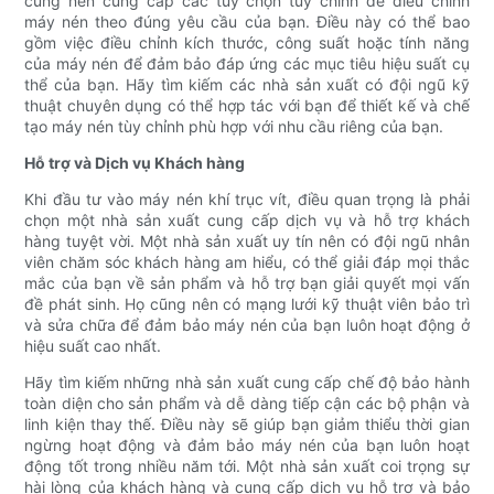
cũng nên cung cấp các tùy chọn tùy chỉnh để điều chỉnh
máy nén theo đúng yêu cầu của bạn. Điều này có thể bao
gồm việc điều chỉnh kích thước, công suất hoặc tính năng
của máy nén để đảm bảo đáp ứng các mục tiêu hiệu suất cụ
thể của bạn. Hãy tìm kiếm các nhà sản xuất có đội ngũ kỹ
thuật chuyên dụng có thể hợp tác với bạn để thiết kế và chế
tạo máy nén tùy chỉnh phù hợp với nhu cầu riêng của bạn.
Hỗ trợ và Dịch vụ Khách hàng
Khi đầu tư vào máy nén khí trục vít, điều quan trọng là phải
chọn một nhà sản xuất cung cấp dịch vụ và hỗ trợ khách
hàng tuyệt vời. Một nhà sản xuất uy tín nên có đội ngũ nhân
viên chăm sóc khách hàng am hiểu, có thể giải đáp mọi thắc
mắc của bạn về sản phẩm và hỗ trợ bạn giải quyết mọi vấn
đề phát sinh. Họ cũng nên có mạng lưới kỹ thuật viên bảo trì
và sửa chữa để đảm bảo máy nén của bạn luôn hoạt động ở
hiệu suất cao nhất.
Hãy tìm kiếm những nhà sản xuất cung cấp chế độ bảo hành
toàn diện cho sản phẩm và dễ dàng tiếp cận các bộ phận và
linh kiện thay thế. Điều này sẽ giúp bạn giảm thiểu thời gian
ngừng hoạt động và đảm bảo máy nén của bạn luôn hoạt
động tốt trong nhiều năm tới. Một nhà sản xuất coi trọng sự
hài lòng của khách hàng và cung cấp dịch vụ hỗ trợ và bảo