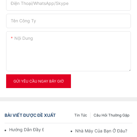
Điện Thoại/WhatsApp/Skype
Tên Công Ty
Nội Dung
GỬI YÊU CẦU NGAY BÂY GIỜ
BÀI VIẾT ĐƯỢC ĐỀ XUẤT
Tin Tức
Câu Hỏi Thường Gặp
Hướng Dẫn Đầy Đủ Về Máy Thổi PET
Nhà Máy Của Bạn Ở Đâu?