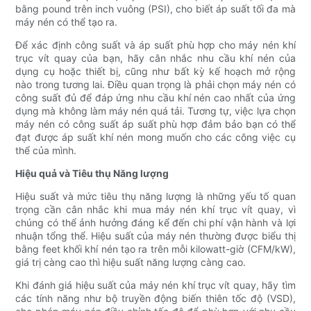
bằng pound trên inch vuông (PSI), cho biết áp suất tối đa mà
máy nén có thể tạo ra.
Để xác định công suất và áp suất phù hợp cho máy nén khí
trục vít quay của bạn, hãy cân nhắc nhu cầu khí nén của
dụng cụ hoặc thiết bị, cũng như bất kỳ kế hoạch mở rộng
nào trong tương lai. Điều quan trọng là phải chọn máy nén có
công suất đủ để đáp ứng nhu cầu khí nén cao nhất của ứng
dụng mà không làm máy nén quá tải. Tương tự, việc lựa chọn
máy nén có công suất áp suất phù hợp đảm bảo bạn có thể
đạt được áp suất khí nén mong muốn cho các công việc cụ
thể của mình.
Hiệu quả và Tiêu thụ Năng lượng
Hiệu suất và mức tiêu thụ năng lượng là những yếu tố quan
trọng cần cân nhắc khi mua máy nén khí trục vít quay, vì
chúng có thể ảnh hưởng đáng kể đến chi phí vận hành và lợi
nhuận tổng thể. Hiệu suất của máy nén thường được biểu thị
bằng feet khối khí nén tạo ra trên mỗi kilowatt-giờ (CFM/kW),
giá trị càng cao thì hiệu suất năng lượng càng cao.
Khi đánh giá hiệu suất của máy nén khí trục vít quay, hãy tìm
các tính năng như bộ truyền động biến thiên tốc độ (VSD),