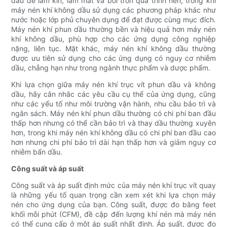
dầu để làm kín, làm mát và bôi trơn quá trình nén, trong khi
máy nén khí không dầu sử dụng các phương pháp khác như
nước hoặc lớp phủ chuyên dụng để đạt được cùng mục đích.
Máy nén khí phun dầu thường bền và hiệu quả hơn máy nén
khí không dầu, phù hợp cho các ứng dụng công nghiệp
nặng, liên tục. Mặt khác, máy nén khí không dầu thường
được ưu tiên sử dụng cho các ứng dụng có nguy cơ nhiễm
dầu, chẳng hạn như trong ngành thực phẩm và dược phẩm.
Khi lựa chọn giữa máy nén khí trục vít phun dầu và không
dầu, hãy cân nhắc các yêu cầu cụ thể của ứng dụng, cũng
như các yếu tố như môi trường vận hành, nhu cầu bảo trì và
ngân sách. Máy nén khí phun dầu thường có chi phí ban đầu
thấp hơn nhưng có thể cần bảo trì và thay dầu thường xuyên
hơn, trong khi máy nén khí không dầu có chi phí ban đầu cao
hơn nhưng chi phí bảo trì dài hạn thấp hơn và giảm nguy cơ
nhiễm bẩn dầu.
Công suất và áp suất
Công suất và áp suất định mức của máy nén khí trục vít quay
là những yếu tố quan trọng cần xem xét khi lựa chọn máy
nén cho ứng dụng của bạn. Công suất, được đo bằng feet
khối mỗi phút (CFM), đề cập đến lượng khí nén mà máy nén
có thể cung cấp ở một áp suất nhất định. Áp suất, được đo