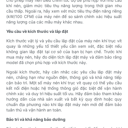
cho phép máy nén điều chỉnh tốc độ để phù hợp với nhu cầu
khí nén, giảm mức tiêu thụ năng lượng trong thời gian nhu
cầu thấp. Ngoài ra, hãy xem xét mức tiêu thụ điện năng riêng
(kW/100 CFM) của máy nén để so sánh chính xác hiệu suất
năng lượng của các mẫu máy khác nhau.
Yêu cầu về kích thước và lắp đặt
Kích thước vật lý và yêu cầu lắp đặt của máy nén khí trục vít
quay là những yếu tố thiết yếu cần xem xét, đặc biệt nếu
không gian lắp đặt tại cơ sở của bạn bị hạn chế. Trước khi
mua máy nén, hãy đo diện tích lắp đặt máy và đảm bảo rằng
model đã chọn phù hợp với kích thước này.
Ngoài kích thước, hãy cân nhắc các yêu cầu lắp đặt máy
nén, chẳng hạn như nguồn điện, thông gió và khả năng tiếp
cận bảo trì. Một số máy nén khí trục vít quay có thể yêu cầu
kết nối điện hoặc hệ thống thông gió đặc biệt để vận hành
chính xác và duy trì hiệu suất tối ưu. Hãy đảm bảo tham khảo
hướng dẫn của nhà sản xuất và bất kỳ quy định hoặc quy
chuẩn địa phương nào khi lắp đặt máy nén mới để đảm bảo
tuân thủ và vận hành an toàn.
Bảo trì và khả năng bảo dưỡng