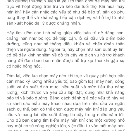
Bảo dưỡng thường xuyên là yếu tố then chốt để máy nén khí
trục vít hoạt động trơn tru và kéo dài tuổi thọ. Khi mua máy
nén khí, hãy cân nhắc các yếu tố như dễ bảo trì, sẵn có phụ
tùng thay thế và khả năng tiếp cận dịch vụ và hỗ trợ từ nhà
sản xuất hoặc đại lý được chứng nhận.
Hãy tìm kiếm các tính năng giúp việc bảo trì dễ dàng hơn,
chẳng hạn như bộ lọc dễ tiếp cận, lỗ xả dầu và điểm bảo
dưỡng, cũng như hệ thống điều khiển và chẩn đoán thân
thiện với người dùng. Ngoài ra, hãy chọn nhà sản xuất uy tín,
có bề dày kinh nghiệm về độ tin cậy và dịch vụ hỗ trợ khách
hàng để đảm bảo bạn nhận được hỗ trợ kịp thời khi gặp sự
cố hoặc hỏng hóc.
Tóm lại, việc lựa chọn máy nén khí trục vít quay phù hợp cần
cân nhắc kỹ lưỡng nhiều yếu tố, bao gồm loại máy nén, công
suất và áp suất định mức, hiệu suất và mức tiêu thụ năng
lượng, kích thước và yêu cầu lắp đặt, cũng như khả năng
bảo trì và bảo dưỡng. Bằng cách đánh giá các yếu tố này và
so sánh các mẫu máy khác nhau dựa trên nhu cầu và ngân
sách cụ thể, bạn có thể chọn được máy nén khí đáp ứng yêu
cầu và mang lại hiệu suất đáng tin cậy trong nhiều năm tới.
Cho dù bạn đang tìm kiếm máy nén khí cho một xưởng nhỏ
hay một cơ sở công nghiệp lớn, việc đầu tư vào một máy nén