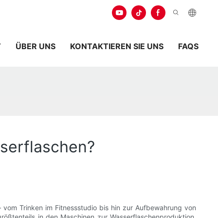
.
T
ÜBER UNS
KONTAKTIEREN SIE UNS
FAQS
sserflaschen?
vom Trinken im Fitnessstudio bis hin zur Aufbewahrung von
 größtenteils in den Maschinen zur Wasserflaschenproduktion.