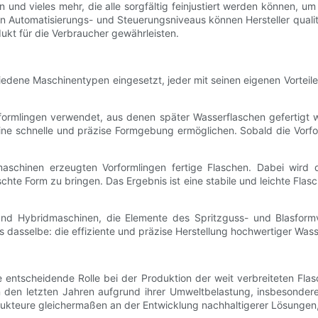
und vieles mehr, die alle sorgfältig feinjustiert werden können, u
n Automatisierungs- und Steuerungsniveaus können Hersteller qualit
kt für die Verbraucher gewährleisten.
hiedene Maschinentypen eingesetzt, jeder mit seinen eigenen Vortei
formlingen verwendet, aus denen später Wasserflaschen gefertigt
ine schnelle und präzise Formgebung ermöglichen. Sobald die Vorform
schinen erzeugten Vorformlingen fertige Flaschen. Dabei wird d
chte Form zu bringen. Das Ergebnis ist eine stabile und leichte Flas
nd Hybridmaschinen, die Elemente des Spritzguss- und Blasformv
s dasselbe: die effiziente und präzise Herstellung hochwertiger Wa
entscheidende Rolle bei der Produktion der weit verbreiteten Flas
 in den letzten Jahren aufgrund ihrer Umweltbelastung, insbesonde
strukteure gleichermaßen an der Entwicklung nachhaltigerer Lösunge