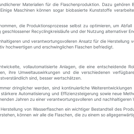
undlicherer Materialien für die Flaschenproduktion. Dazu gehören
. Einige Maschinen können sogar biobasierte Kunststoffe verarbeit
mmen, die Produktionsprozesse selbst zu optimieren, um Abfall 
geschlossener Recyclingkreisläufe und der Nutzung alternativer Ene
haltigeren und verantwortungsvolleren Ansatz für die Herstellung 
tiv hochwertigen und erschwinglichen Flaschen befriedigt.
wickelte, vollautomatisierte Anlagen, die eine entscheidende Roll
nen, ihre Umweltauswirkungen und die verschiedenen verfügbar
lbstverständlich sind, besser wertschätzen.
immer dringlicher werden, sind kontinuierliche Weiterentwicklungen
e stärkere Automatisierung und Effizienzsteigerung sowie neue Meth
mmenden Jahren zu einer verantwortungsvolleren und nachhaltigeren 
erstellung von Wasserflaschen ein wichtiger Bestandteil des Produ
tehen, können wir alle die Flaschen, die zu einem so allgegenwärt