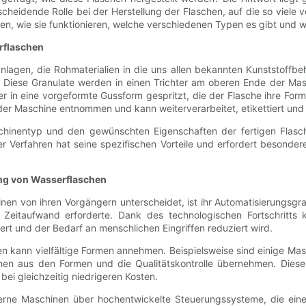
heidende Rolle bei der Herstellung der Flaschen, auf die so viele v
chen, wie sie funktionieren, welche verschiedenen Typen es gibt und
rflaschen
lagen, die Rohmaterialien in die uns allen bekannten Kunststoffbe
 Diese Granulate werden in einen Trichter am oberen Ende der Masc
er in eine vorgeformte Gussform gespritzt, die der Flasche ihre For
der Maschine entnommen und kann weiterverarbeitet, etikettiert und
chinentyp und den gewünschten Eigenschaften der fertigen Flasch
r Verfahren hat seine spezifischen Vorteile und erfordert besonder
ung von Wasserflaschen
n von ihren Vorgängern unterscheidet, ist ihr Automatisierungsgra
d Zeitaufwand erforderte. Dank des technologischen Fortschritt
ert und der Bedarf an menschlichen Eingriffen reduziert wird.
 kann vielfältige Formen annehmen. Beispielsweise sind einige Ma
hen aus den Formen und die Qualitätskontrolle übernehmen. Diese 
ei gleichzeitig niedrigeren Kosten.
erne Maschinen über hochentwickelte Steuerungssysteme, die eine