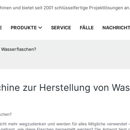
hinen und bietet seit 2001 schlüsselfertige Projektlösungen an
E
PRODUKTE
SERVICE
FÄLLE
NACHRICH
n Wasserflaschen?
chine zur Herstellung von Wa
schen?
icht mehr wegzudenken und werden für alles Mögliche verwendet – 
gefragt, wie diese Flaschen hergestellt werden? Die Antwort liegt