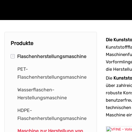
Die Kunstst
Produkte
Kunststofffl
Maschinenfu
-
Flaschenherstellungsmaschine
Vorformlinge
PET-
die Herstell
Flaschenherstellungsmaschine
Die
Kunststo
über zahlrei
Wasserflaschen-
robuste Kons
Herstellungsmaschine
benutzerfreu
technischen 
HDPE-
Maschine ein
Flaschenherstellungsmaschine
Maschine zur Herstellung von