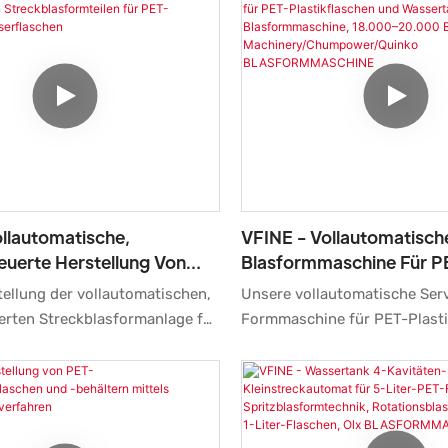
VFINE - Vollautomatisch
llautomatische,
Blasformmaschine Für P
uerte Herstellung Von
Plastikflaschen Und Was
formteilen Für PET-
Unsere vollautomatische Ser
tellung der vollautomatischen,
Blasformmaschine, 18.
f-Wasserflaschen
Formmaschine für PET-Plasti
erten Streckblasformanlage für
Bph, Vfine
Wassertanks mit 18.000–20.
off-Wasserflaschentanks
Machinery/Chumpower/
pro Stunde von Vfine Machine
ere weltweit führende
BLASFORMMASCHINE
Chumpower / Quinko wurde 
 eingesetzt. Aufgrund der
getestet und erhielt die ent
ten Eigenschaften findet das
Import- und Exportzertifikate
ite Anwendung im Bereich der