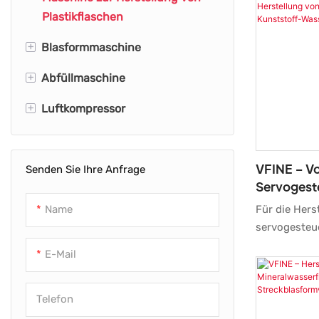
Plastikflaschen
+
Blasformmaschine
+
Abfüllmaschine
Flaschenblasformmaschine
+
Luftkompressor
Flaschenblasmaschine
Flaschenfüllmaschine
HDPE-Blasformmaschine
Wasserabfüllmaschine
Industrieller Luftkompressor
VFINE – Vo
Senden Sie Ihre Anfrage
Extrusionsblasformmaschine
Ölfreier Luftkompressor
Servogeste
Automatische
Luftkompressorsystem
Streckblas
Name
Für die Hers
Blasformmaschine
Kunststof
servogesteu
Hochdruck-Luftkompressor
PET-Kunstst
Haustier-Gebläsemaschine
E-Mail
Schraubenluftkompressor
werden mehr
PET-Flaschenblasmaschine
Technologien
oben genann
Telefon
Streckblasmaschine
Produkt bre