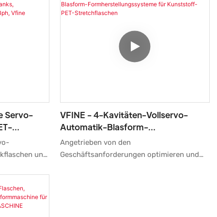
e Servo-
VFINE - 4-Kavitäten-Vollservo-
ET-
Automatik-Blasform-
sertanks,
Formherstellungssysteme Für
vo-
Angetrieben von den
000–20.000
Kunststoff-PET-Stretchflaschen
kflaschen und
Geschäftsanforderungen optimieren und
000 Flaschen
verbessern wir unsere Technologien
Quinko
ry /
ständig. Diese Technologien tragen zu
mehrfach
unserem hocheffizienten
sprechenden
Herstellungsprozess bei. In den
. Sie besticht
Anwendungsbereichen der