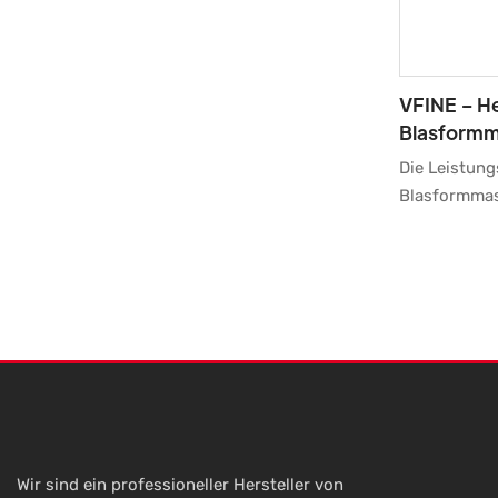
VFINE – He
Blasformm
Kunststoff
Die Leistung
Landwirts
Blasformmas
Vollservoa
steigern un
Wir entwicke
PET-Kunststo
hochwertigen
und sich dur
auszeichnet.
dieses Produk
verfügt. Dar
sein einziga
Design deutl
Wir sind ein professioneller Hersteller von