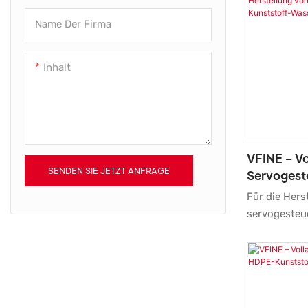
Einstellunge
Name Der Firma
ermöglicht. S
ausgelegt un
Inhalt
und zuverläs
VFINE – Vo
SENDEN SIE JETZT ANFRAGE
Servogeste
Streckblas
Für die Hers
Kunststof
servogesteu
PET-Kunstst
werden mehr
Technologien
oben genann
Produkt bre