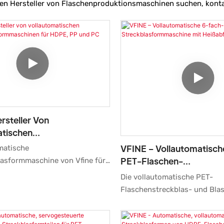
en Hersteller von Flaschenproduktionsmaschinen suchen, konta
rsteller Von
atischen
sblasformmaschinen Für
VFINE – Vollautomatisch
matische
 Und PC
PET-Flaschen-
lasformmaschine von Vfine für
Streckblasformmaschine
 PC ist eine hocheffiziente
Die vollautomatische PET-
Heißabfüllung
Produktionslösung für die
Flaschenstreckblas- und Bl
tellung. Die Maschine ist voll
mit 6 Kavitäten für die Heißa
ert, was die Bedienung
Säften bietet im Vergleich zu
nd den Zugriff auf alle