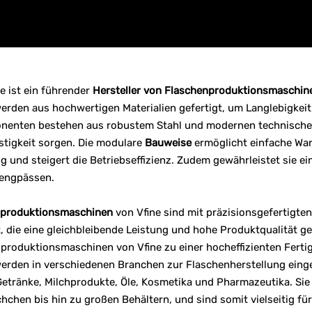
e ist ein führender
Hersteller von Flaschenproduktionsmaschin
rden aus hochwertigen Materialien gefertigt, um Langlebigkeit 
enten bestehen aus robustem Stahl und modernen technischen 
stigkeit sorgen. Die modulare
Bauweise
ermöglicht einfache War
und steigert die Betriebseffizienz. Zudem gewährleistet sie ei
engpässen.
nproduktionsmaschinen
von Vfine sind mit präzisionsgefertigte
, die eine gleichbleibende Leistung und hohe Produktqualität g
produktionsmaschinen von Vfine zu einer hocheffizienten Fertigu
rden in verschiedenen Branchen zur Flaschenherstellung eingese
Getränke, Milchprodukte, Öle, Kosmetika und Pharmazeutika. Sie
chchen bis hin zu großen Behältern, und sind somit vielseitig 