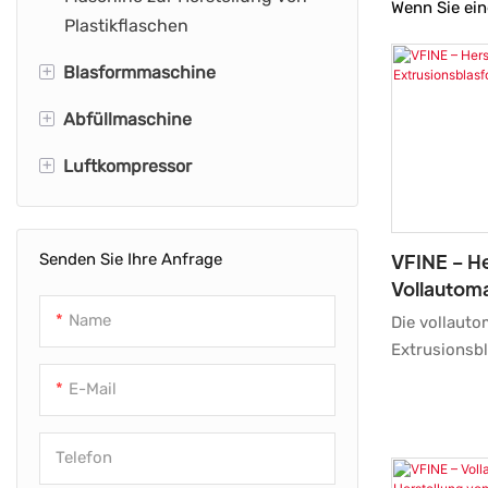
Wenn Sie ein
Plastikflaschen
+
Blasformmaschine
+
Abfüllmaschine
Flaschenblasformmaschine
+
Luftkompressor
Flaschenblasmaschine
Flaschenfüllmaschine
HDPE-Blasformmaschine
Wasserabfüllmaschine
Industrieller Luftkompressor
VFINE – He
Senden Sie Ihre Anfrage
Extrusionsblasformmaschine
Ölfreier Luftkompressor
Vollautom
Automatische
Luftkompressorsystem
Extrusion
Name
Die vollauto
Blasformmaschine
HDPE, PP
Extrusionsb
Hochdruck-Luftkompressor
HDPE, PP und
Haustier-Gebläsemaschine
E-Mail
Schraubenluftkompressor
und präzise 
PET-Flaschenblasmaschine
Flaschenhers
Telefon
servogesteu
Streckblasmaschine
vereinfacht u