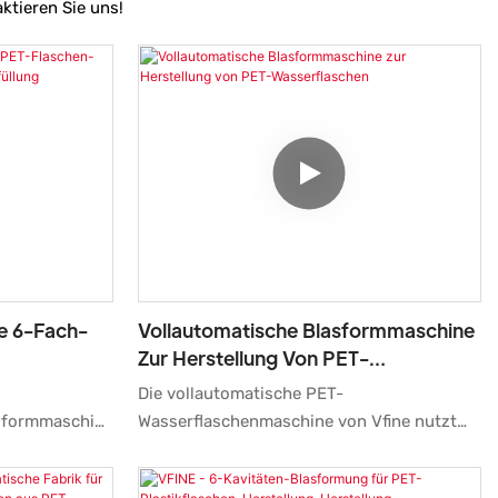
ktieren Sie uns!
e 6-Fach-
Vollautomatische Blasformmaschine
Zur Herstellung Von PET-
 Mit
Wasserflaschen
Die vollautomatische PET-
asformmaschine
Wasserflaschenmaschine von Vfine nutzt
bfüllung von
eine ausgereifte zweistufige
 ähnlichen
Streckblastechnologie und ist professionell