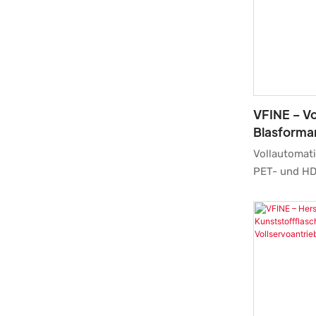
Blasformmas
VFINE – Vo
Blasforma
Kunststof
Vollautomat
PET- und HD
(Mineralwass
Maschinen z
bahnbrechen
erfahrenen 
maßgeschnei
Konstruktion