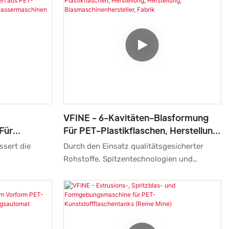
ergleichliche
für die Herstellung von Behältern für reines
, Qualität,
Wasser und Mineralwasser konzipiert.
inen guten Ruf
VFINE - 6-Kavitäten-Blasformung
Für
Für PET-Plastikflaschen, Herstellung,
HDPE-
Herstellung,
ssert die
Durch den Einsatz qualitätsgesicherter
toff Zur
Blasmaschinenhersteller, Fabrik
Rohstoffe, Spitzentechnologien und
moderner Maschinen gewährleisten wir die
r PET-
perfekte Herstellung von 6-Kavitäten-PET-
er Herstellung
Plastikflaschen.
er
Blasformmaschinenhersteller, Fabrik-
r
Stretch-Blasformmaschinen, Top-Preis-